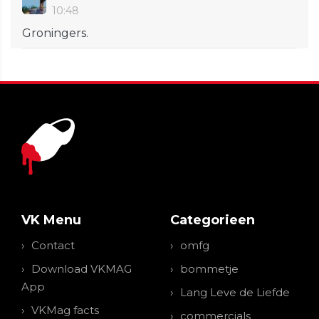
10:48
Groningers.
VK Menu
Categorieen
Contact
omfg
Download VKMAG
bommetje
App
Lang Leve de Liefde
VKMag facts
commercials