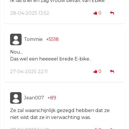
Ik las snel en zag vrouw bevalt van Ebike.
28-04-2025 13:52
0
Tommie
+5518
Nou...
Das wel een heeeeel brede E-bike..
27-04-2025 22:11
0
Jean007
+89
Ze zal waarschijnlijk gezegd hebben dat ze
niet wist dat ze in verwachting was.