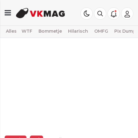
Alles
WTF
Bommetje
Hilarisch
OMFG
Pix Dump