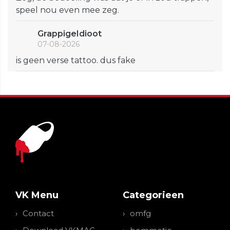
speel nou even mee zeg.
GrappigeIdioot
07-08-2026
is geen verse tattoo. dus fake
VK Menu
Categorieen
Contact
omfg