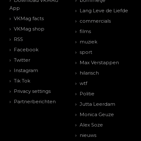
Download VKMAG
bommetje
App
Lang Leve de Liefde
VKMag facts
commercials
VKMag shop
films
RSS
muziek
Facebook
sport
Twitter
Max Verstappen
Instagram
hilarisch
Tik Tok
wtf
Privacy settings
Politie
Partnerberichten
Jutta Leerdam
Monica Geuze
Alex Soze
nieuws