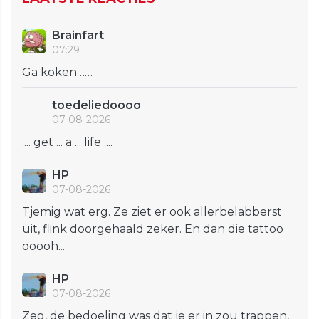
Brainfart
07:29
Ga koken……
toedeliedoooo
07-08-2026
.... get ... a ... life ....
HP
07-08-2026
Tjemig wat erg. Ze ziet er ook allerbelabberst
uit, flink doorgehaald zeker. En dan die tattoo
ooooh...
HP
07-08-2026
Zeg, de bedoeling was dat je er in zou trappen,