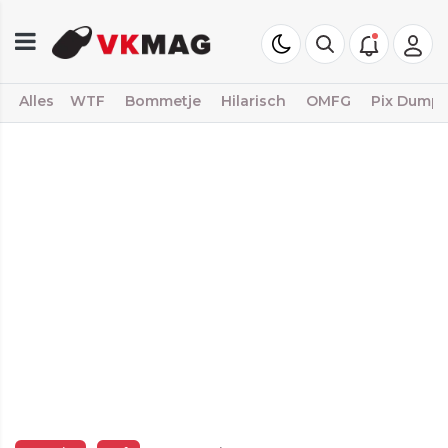
Alles
WTF
Bommetje
Hilarisch
OMFG
Pix Dump