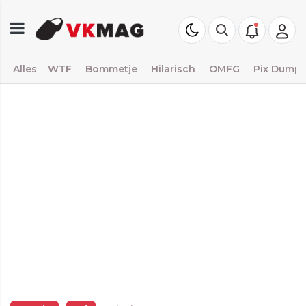
Alles
WTF
Bommetje
Hilarisch
OMFG
Pix Dump