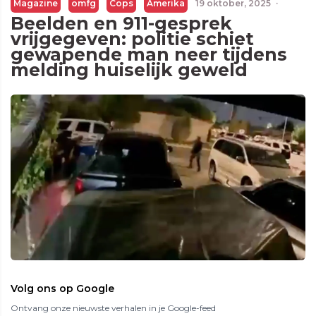
Magazine
omfg
Cops
Amerika
19 oktober, 2025
·
Beelden en 911-gesprek
vrijgegeven: politie schiet
gewapende man neer tijdens
melding huiselijk geweld
Volg ons op Google
Ontvang onze nieuwste verhalen in je Google-feed