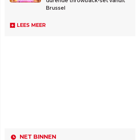
durende throwback-set vanuit
Brussel
LEES MEER
NET BINNEN