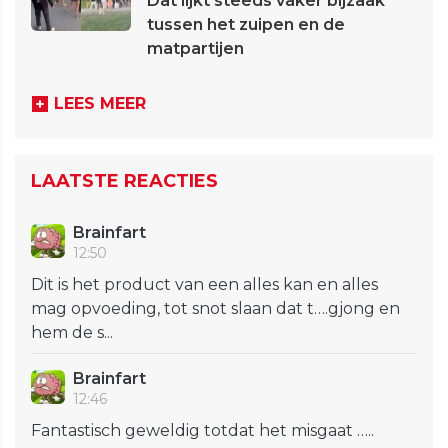
Dat lijkt steeds vaker bijzaak
tussen het zuipen en de
matpartijen
LEES MEER
LAATSTE REACTIES
Brainfart
12:50
Dit is het product van een alles kan en alles
mag opvoeding, tot snot slaan dat t….gjong en
hem de s...
Brainfart
12:46
Fantastisch geweldig totdat het misgaat …..