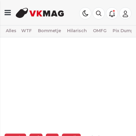
Alles
WTF
Bommetje
Hilarisch
OMFG
Pix Dump