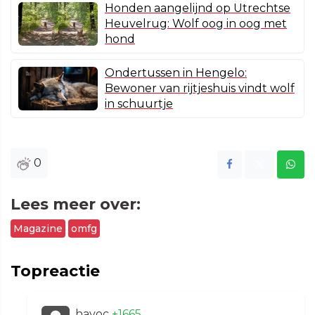
Honden aangelijnd op Utrechtse
Heuvelrug: Wolf oog in oog met
hond
Ondertussen in Hengelo:
Bewoner van rijtjeshuis vindt wolf
in schuurtje
0
Lees meer over:
Magazine
omfg
Topreactie
havoc
+1665