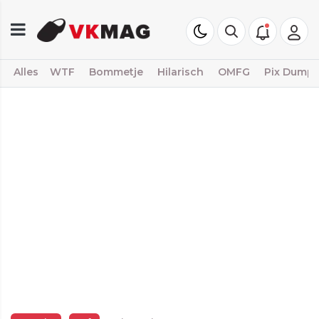
Alles
WTF
Bommetje
Hilarisch
OMFG
Pix Dump