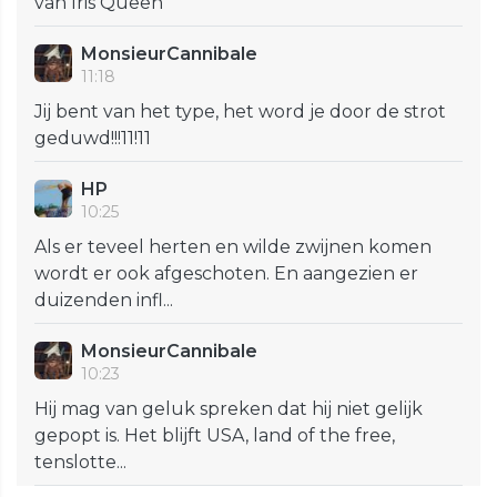
van Iris Queen
MonsieurCannibale
11:18
Jij bent van het type, het word je door de strot
geduwd!!!11!11
HP
10:25
Als er teveel herten en wilde zwijnen komen
wordt er ook afgeschoten. En aangezien er
duizenden infl...
MonsieurCannibale
10:23
Hij mag van geluk spreken dat hij niet gelijk
gepopt is. Het blijft USA, land of the free,
tenslotte...