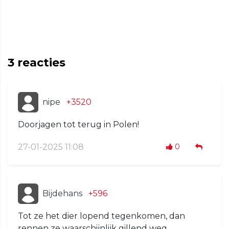
3
reacties
nipe
+3520
Doorjagen tot terug in Polen!
27-01-2025 11:08
0
Bijdehans
+596
Tot ze het dier lopend tegenkomen, dan
rennen ze waarschijnlijk gillend weg…