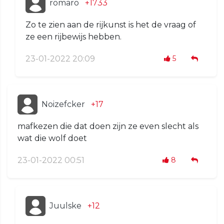
romaro
+1733
Zo te zien aan de rijkunst is het de vraag of
ze een rijbewijs hebben.
23-01-2022 20:09
5
Noizefcker
+17
mafkezen die dat doen zijn ze even slecht als
wat die wolf doet
23-01-2022 00:51
8
Juulske
+12