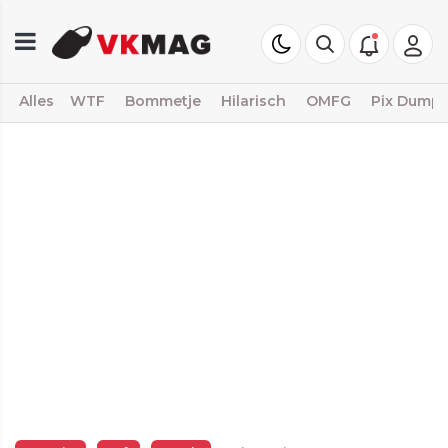
Alles
WTF
Bommetje
Hilarisch
OMFG
Pix Dump