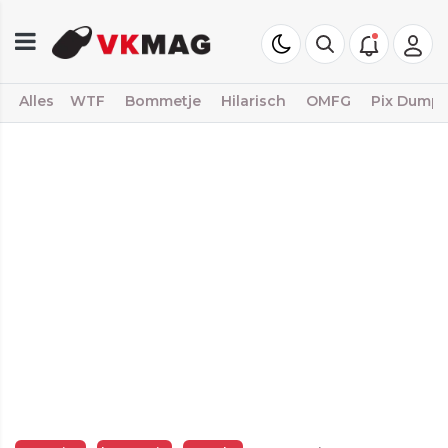
Alles
WTF
Bommetje
Hilarisch
OMFG
Pix Dump