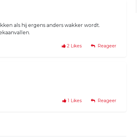
rikken als hij ergens anders wakker wordt.
iekaanvallen.
2
Likes
Reageer
1
Likes
Reageer