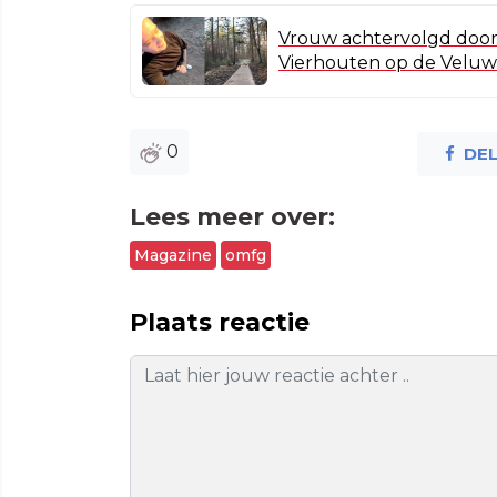
Vrouw achtervolgd door 
Vierhouten op de Velu
0
DE
Lees meer over:
Magazine
omfg
Plaats reactie