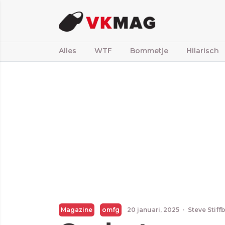
Alles
WTF
Bommetje
Hilarisch
Magazine
omfg
20 januari, 2025
·
Steve Stiff