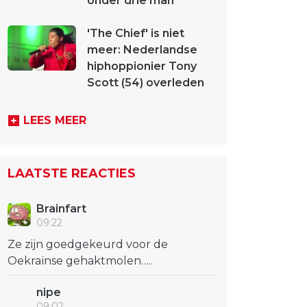
onder drie man
'The Chief' is niet
meer: Nederlandse
hiphoppionier Tony
Scott (54) overleden
LEES MEER
LAATSTE REACTIES
Brainfart
09:22
Ze zijn goedgekeurd voor de
Oekraïnse gehaktmolen…..
nipe
09:02