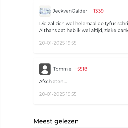
JeckvanGalder
+1339
Die zal zich wel helemaal de tyfus sch
Althans dat heb ik wel altijd, zieke pan
20-01-2025 19:55
Tommie
+5518
Afschieten....
20-01-2025 19:55
Meest gelezen