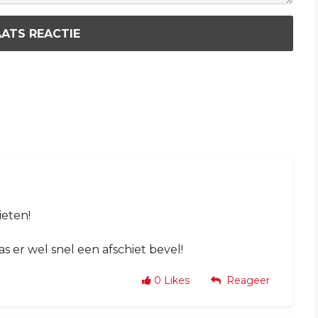
ATS REACTIE
eten!
 er wel snel een afschiet bevel!
0
Likes
Reageer