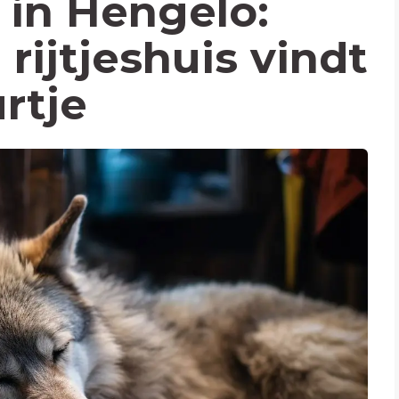
in Hengelo:
rijtjeshuis vindt
rtje