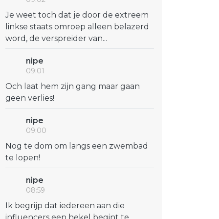
Je weet toch dat je door de extreem
linkse staats omroep alleen belazerd
word, de verspreider van...
nipe
09:01
Och laat hem zijn gang maar gaan
geen verlies!
nipe
09:00
Nog te dom om langs een zwembad
te lopen!
nipe
08:59
Ik begrijp dat iedereen aan die
influencers een hekel begint te