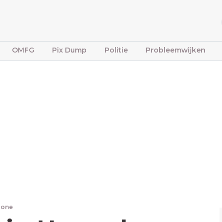
OMFG
Pix Dump
Politie
Probleemwijken
bone