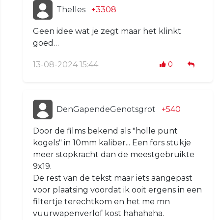
Thelles
+3308
Geen idee wat je zegt maar het klinkt
goed…
13-08-2024 15:44
0
DenGapendeGenotsgrot
+540
Door de films bekend als "holle punt
kogels" in 10mm kaliber... Een fors stukje
meer stopkracht dan de meestgebruikte
9x19.
De rest van de tekst maar iets aangepast
voor plaatsing voordat ik ooit ergens in een
filtertje terechtkom en het me mn
vuurwapenverlof kost hahahaha.