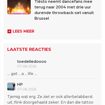
Tiësto neemt dancefans mee
terug naar 2004 met drie uur
durende throwback-set vanuit
Brussel
LEES MEER
LAATSTE REACTIES
toedeliedoooo
07-08-2026
.... get ... a ... life ....
HP
07-08-2026
Tjemig wat erg. Ze ziet er ook allerbelabberst
uit, flink doorgehaald zeker. En dan die tattoo