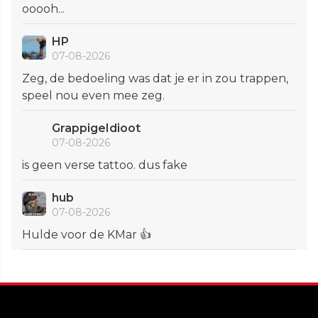
ooooh...
HP
07-08-2026
Zeg, de bedoeling was dat je er in zou trappen,
speel nou even mee zeg.
GrappigeIdioot
07-08-2026
is geen verse tattoo. dus fake
hub
07-08-2026
Hulde voor de KMar 👍