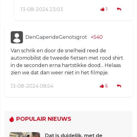
13-08-2024 23:03
1
DenGapendeGenotsgrot
+540
Van schrik en door de snelheid reed de
automobilist de tweede fietsen met rood shirt
in de seconden erna hartstikke dood... Helaas
zien we dat dan weer niet in het filmpje.
13-08-2024 08:54
6
POPULAIR NIEUWS
Dat is duidelijk, met de