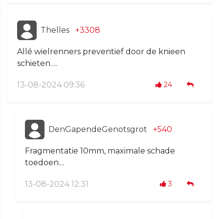
Thelles
+3308
Allé wielrenners preventief door de knieen
schieten….
13-08-2024 09:36
24
DenGapendeGenotsgrot
+540
Fragmentatie 10mm, maximale schade
toedoen....
13-08-2024 12:31
3