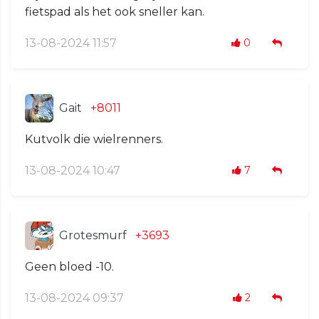
fietspad als het ook sneller kan.
13-08-2024 11:57
0
Gait
+8011
Kutvolk die wielrenners.
13-08-2024 10:47
7
Grotesmurf
+3693
Geen bloed -10.
13-08-2024 09:37
2