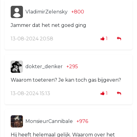
VladimirZelensky
+800
Jammer dat het net goed ging
13-08-2024 20:58
1
dokter_denker
+295
Waarom toeteren? Je kan toch gas bijgeven?
13-08-2024 15:13
1
MonsieurCannibale
+976
Hij heeft helemaal gelijk. Waarom over het