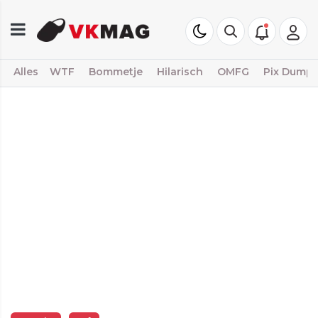
Alles
WTF
Bommetje
Hilarisch
OMFG
Pix Dump