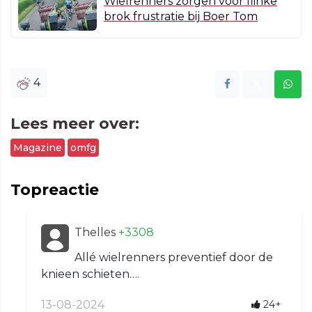
Wielrenners zorgen voor flinke
brok frustratie bij Boer Tom
4
Lees meer over:
Magazine
omfg
Topreactie
Thelles
+3308
Allé wielrenners preventief door de
knieen schieten….
13-08-2024
24+