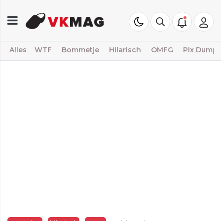
Alles
WTF
Bommetje
Hilarisch
OMFG
Pix Dump