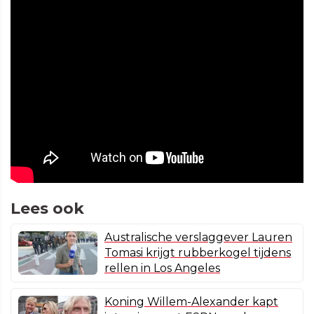
Lees ook
Australische verslaggever Lauren
Tomasi krijgt rubberkogel tijdens
rellen in Los Angeles
Koning Willem-Alexander kapt