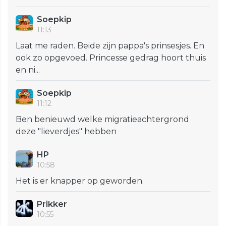
Soepkip
11:13
Laat me raden. Beide zijn pappa's prinsesjes. En
ook zo opgevoed. Princesse gedrag hoort thuis
en ni...
Soepkip
11:12
Ben benieuwd welke migratieachtergrond
deze "lieverdjes" hebben
HP
10:58
Het is er knapper op geworden.
Prikker
10:55