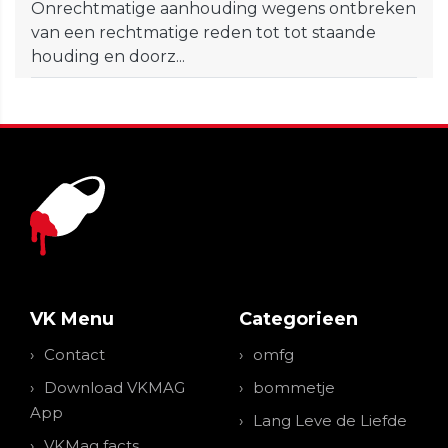
Onrechtmatige aanhouding wegens ontbreken
van een rechtmatige reden tot tot staande
houding en doorz...
VK Menu
Categorieen
Contact
omfg
Download VKMAG
bommetje
App
Lang Leve de Liefde
VKMag facts