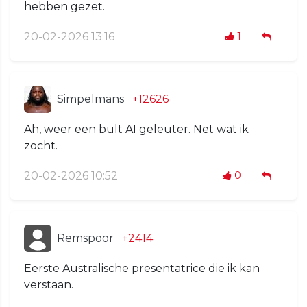
hebben gezet.
20-02-2026 13:16
1
Simpelmans
+12626
Ah, weer een bult AI geleuter. Net wat ik
zocht.
20-02-2026 10:52
0
Remspoor
+2414
Eerste Australische presentatrice die ik kan
verstaan.