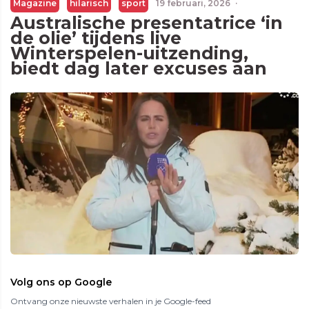
Magazine
hilarisch
sport
19 februari, 2026
·
Australische presentatrice ‘in
de olie’ tijdens live
Winterspelen-uitzending,
biedt dag later excuses aan
Volg ons op Google
Ontvang onze nieuwste verhalen in je Google-feed