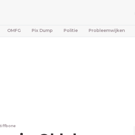
OMFG
Pix Dump
Politie
Probleemwijken
tiffbone