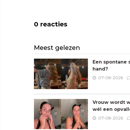
0
reacties
Meest gelezen
Een spontane s
hand?
07-08-2026
Vrouw wordt wa
wél een opvall
07-08-2026