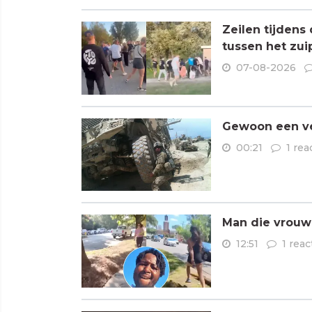
Zeilen tijdens
tussen het zui
07-08-2026
Gewoon een ve
00:21
1 rea
Man die vrouwe
12:51
1 reac