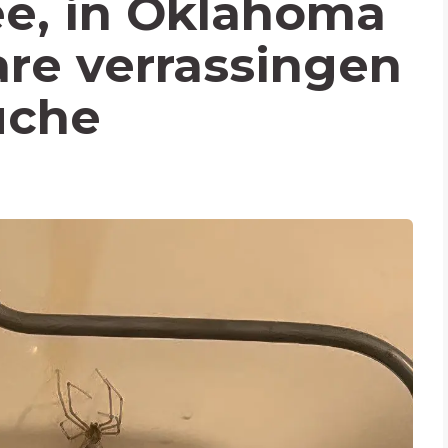
ee, in Oklahoma
are verrassingen
uche