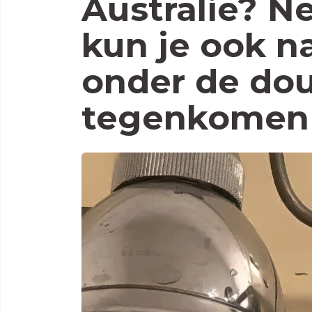
Australië? N
kun je ook n
onder de do
tegenkomen