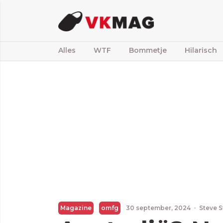
Alles
WTF
Bommetje
Hilarisch
Magazine
omfg
30 september, 2024
·
Steve S