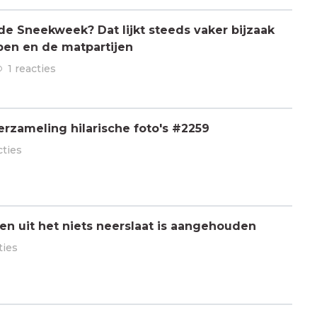
 de Sneekweek? Dat lijkt steeds vaker bijzaak
pen en de matpartijen
1 reacties
rzameling hilarische foto's #2259
cties
n uit het niets neerslaat is aangehouden
ties