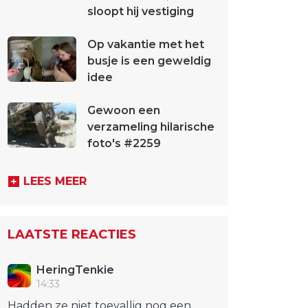
sloopt hij vestiging
Op vakantie met het
busje is een geweldig
idee
Gewoon een
verzameling hilarische
foto's #2259
LEES MEER
LAATSTE REACTIES
HeringTenkie
14:33
Hadden ze niet toevallig nog een