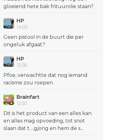
gloeiend hete bak frituurolie staan?
HP
14:05
Geen pistool in de buurt die per
ongeluk afgaat?
HP
13:58
Pfoe, verwachtte dat nog iemand
racisme zou roepen.
Brainfart
12:50
Dit is het product van een alles kan
en alles mag opvoeding, tot snot
slaan dat t….gjong en hem de s...