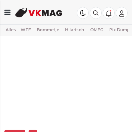
Alles
WTF
Bommetje
Hilarisch
OMFG
Pix Dump