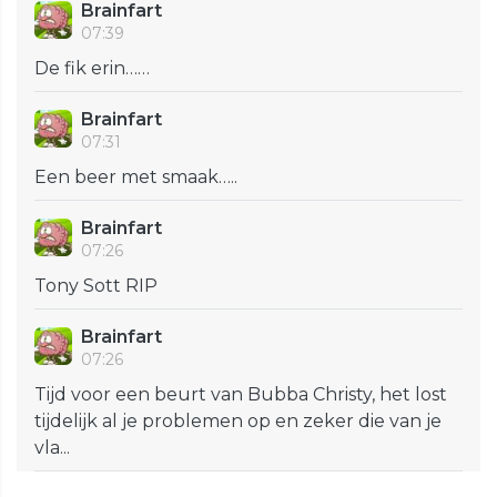
Brainfart
07:39
De fik erin……
Brainfart
07:31
Een beer met smaak…..
Brainfart
07:26
Tony Sott RIP
Brainfart
07:26
Tijd voor een beurt van Bubba Christy, het lost
tijdelijk al je problemen op en zeker die van je
vla...