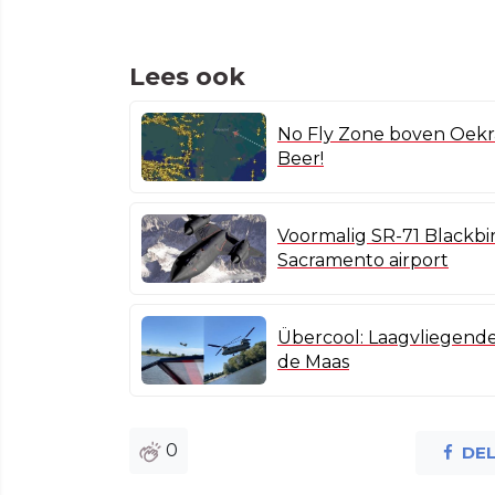
Lees ook
No Fly Zone boven Oekraï
Beer!
Voormalig SR-71 Blackbir
Sacramento airport
Übercool: Laagvliegend
de Maas
0
DE