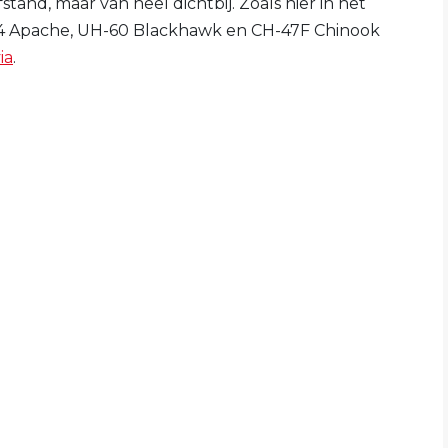
stand, maar van heel dichtbij. Zoals hier in het
-64 Apache, UH-60 Blackhawk en CH-47F Chinook
ia
.