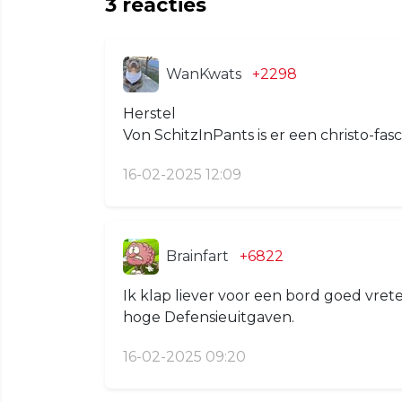
3
reacties
WanKwats
+2298
Herstel
Von SchitzInPants is er een christo-fasc
16-02-2025 12:09
Brainfart
+6822
Ik klap liever voor een bord goed vr
hoge Defensieuitgaven.
16-02-2025 09:20