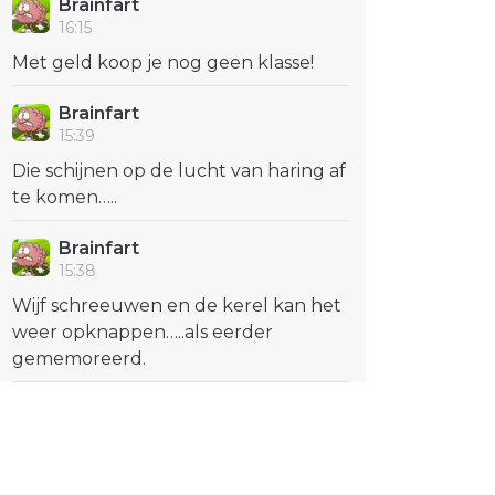
Brainfart
16:15
Met geld koop je nog geen klasse!
Brainfart
15:39
Die schijnen op de lucht van haring af
te komen…..
Brainfart
15:38
Wijf schreeuwen en de kerel kan het
weer opknappen…..als eerder
gememoreerd.