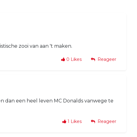
istische zooi van aan 't maken.
0
Likes
Reageer
eten dan een heel leven MC Donalds vanwege te
1
Likes
Reageer