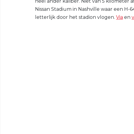
heel ander kaliber. Niet van 5 kilometer af
Nissan Stadium in Nashville waar een H
letterlijk door het stadion vlogen.
Via
en
v