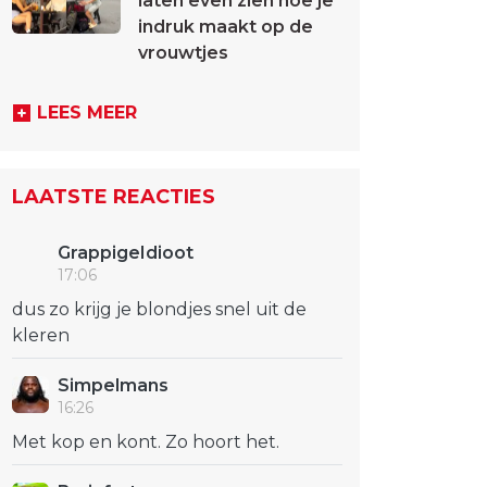
laten even zien hoe je
indruk maakt op de
vrouwtjes
LEES MEER
LAATSTE REACTIES
GrappigeIdioot
17:06
dus zo krijg je blondjes snel uit de
kleren
Simpelmans
16:26
Met kop en kont. Zo hoort het.