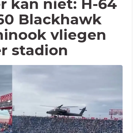
 kan niet: H-64
60 Blackhawk
inook vliegen
r stadion