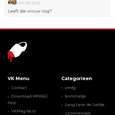
09-08-2026
Leeft die vrouw nog?
VK Menu
Categorieen
Contact
omfg
Download VKMAG
bommetje
App
Lang Leve de Liefde
VKMag facts
commercials