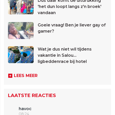
Dus daar komt de uitdrukking
'het dun loopt langs z'n broek'
vandaan
Goeie vraag! Ben je liever gay of
gamer?
Wat je dus niet wil tijdens
vakantie in Salou...
ligbeddenrace bij hotel
LEES MEER
LAATSTE REACTIES
havoc
08:24