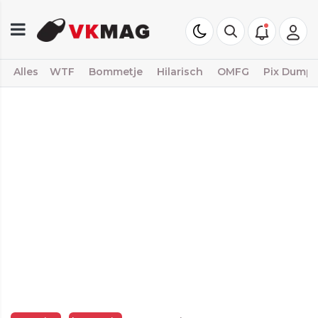
Alles
WTF
Bommetje
Hilarisch
OMFG
Pix Dump