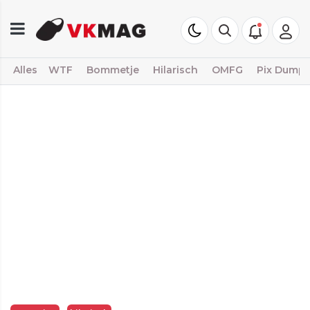
Alles
WTF
Bommetje
Hilarisch
OMFG
Pix Dump