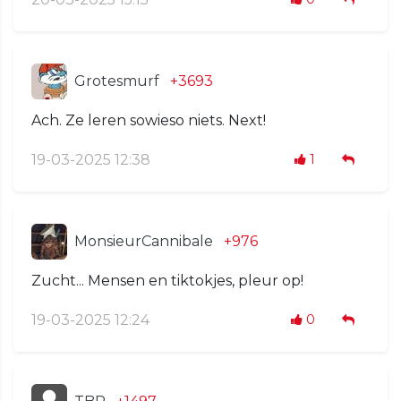
Grotesmurf
+3693
Ach. Ze leren sowieso niets. Next!
19-03-2025 12:38
1
MonsieurCannibale
+976
Zucht... Mensen en tiktokjes, pleur op!
19-03-2025 12:24
0