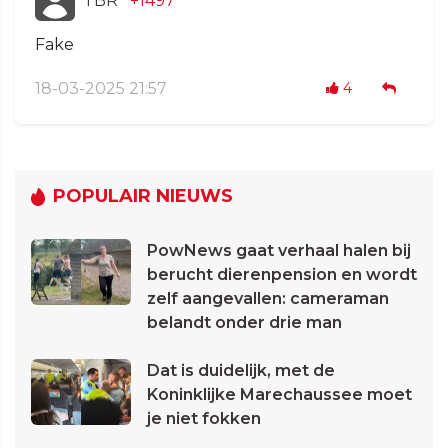
TBR
+1497
Fake
18-03-2025 21:57
4
POPULAIR NIEUWS
PowNews gaat verhaal halen bij
berucht dierenpension en wordt
zelf aangevallen: cameraman
belandt onder drie man
Dat is duidelijk, met de
Koninklijke Marechaussee moet
je niet fokken