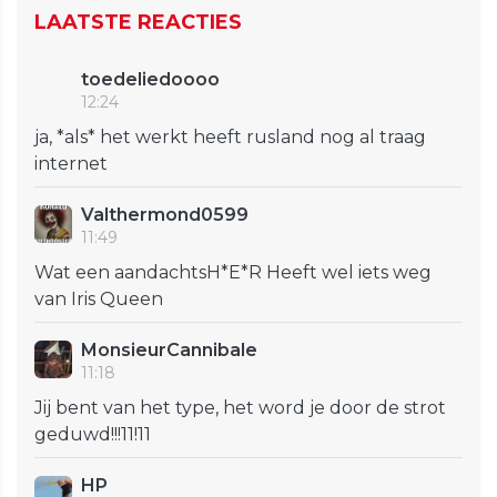
LAATSTE REACTIES
toedeliedoooo
12:24
ja, *als* het werkt heeft rusland nog al traag
internet
Valthermond0599
11:49
Wat een aandachtsH*E*R Heeft wel iets weg
van Iris Queen
MonsieurCannibale
11:18
Jij bent van het type, het word je door de strot
geduwd!!!11!11
HP