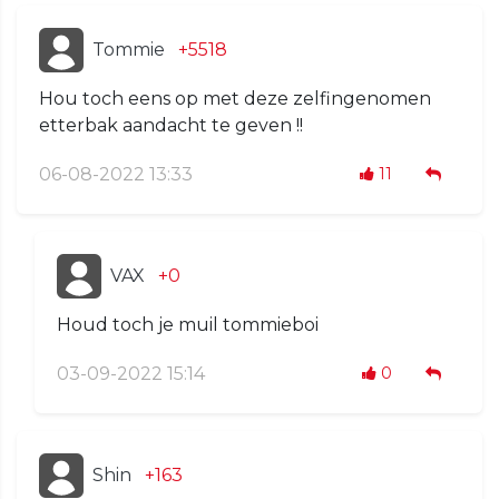
Tommie
+5518
Hou toch eens op met deze zelfingenomen
etterbak aandacht te geven !!
06-08-2022 13:33
11
VAX
+0
Houd toch je muil tommieboi
03-09-2022 15:14
0
Shin
+163