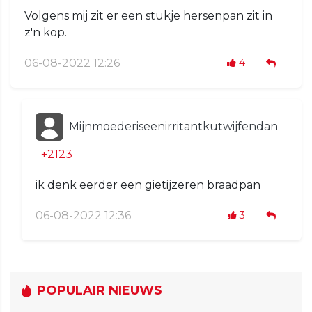
Volgens mij zit er een stukje hersenpan zit in
z'n kop.
06-08-2022 12:26
4
Mijnmoederiseenirritantkutwijfendan
+2123
ik denk eerder een gietijzeren braadpan
06-08-2022 12:36
3
POPULAIR NIEUWS