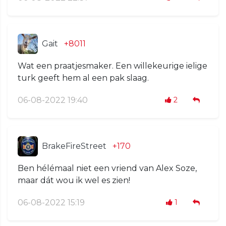
Gait
+8011
Wat een praatjesmaker. Een willekeurige ielige
turk geeft hem al een pak slaag.
06-08-2022 19:40
2
BrakeFireStreet
+170
Ben hélémaal niet een vriend van Alex Soze,
maar dát wou ik wel es zien!
06-08-2022 15:19
1