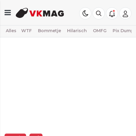
Alles
WTF
Bommetje
Hilarisch
OMFG
Pix Dump