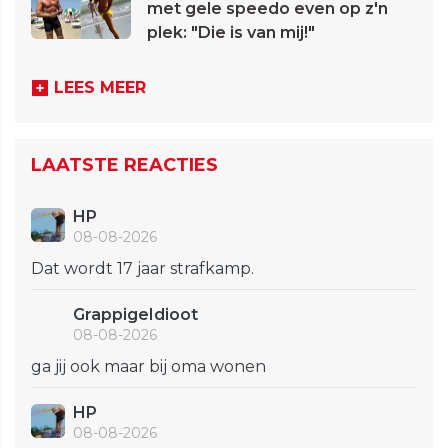
met gele speedo even op z'n
plek: "Die is van mij!"
LEES MEER
LAATSTE REACTIES
HP
08-08-2026
Dat wordt 17 jaar strafkamp.
GrappigeIdioot
08-08-2026
ga jij ook maar bij oma wonen
HP
08-08-2026