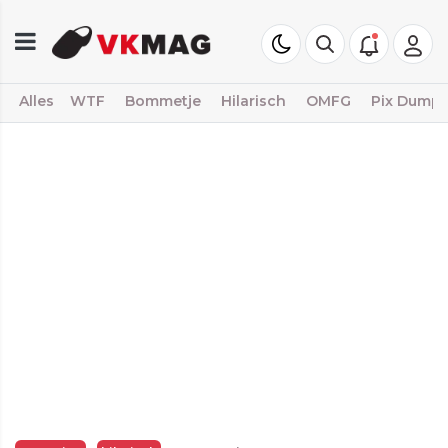
Alles
WTF
Bommetje
Hilarisch
OMFG
Pix Dump