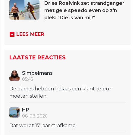
Dries Roelvink zet strandganger
met gele speedo even op z'n
plek: "Die is van mij!"
LEES MEER
LAATSTE REACTIES
Simpelmans
05:45
De dames hebben helaas een klant teleur
moeten stellen.
HP
08-08-2026
Dat wordt 17 jaar strafkamp.