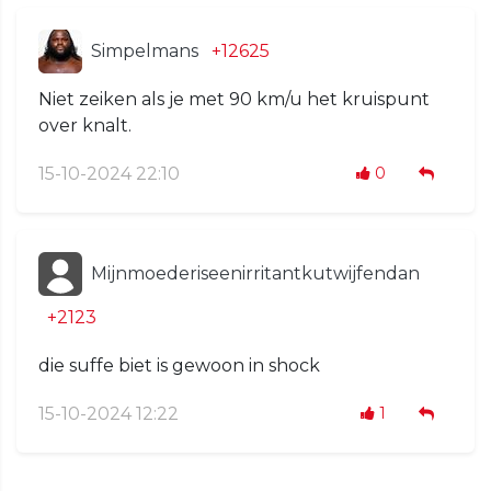
Simpelmans
+12625
Niet zeiken als je met 90 km/u het kruispunt
over knalt.
15-10-2024 22:10
0
Mijnmoederiseenirritantkutwijfendan
+2123
die suffe biet is gewoon in shock
15-10-2024 12:22
1