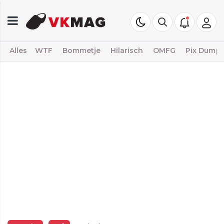
Alles
WTF
Bommetje
Hilarisch
OMFG
Pix Dump