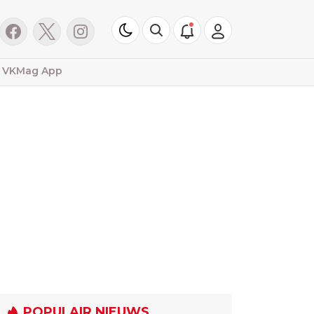
VKMag App
POPULAIR NIEUWS