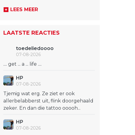
LEES MEER
LAATSTE REACTIES
toedeliedoooo
07-08-2026
.... get ... a ... life ....
HP
07-08-2026
Tjemig wat erg. Ze ziet er ook
allerbelabberst uit, flink doorgehaald
zeker. En dan die tattoo ooooh...
HP
07-08-2026