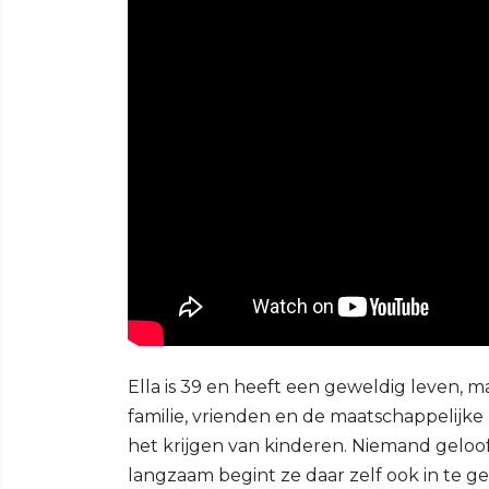
Ella is 39 en heeft een geweldig leven, 
familie, vrienden en de maatschappelijke
het krijgen van kinderen. Niemand geloof
langzaam begint ze daar zelf ook in te g