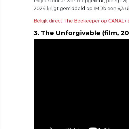
miljoen dollar wordt opgelicht, pleegt zi
2024 krijgt gemiddeld op IMDb een 6,3 u
Bekijk direct The Beekeeper op CANAL+ 
3. The Unforgivable (film, 202