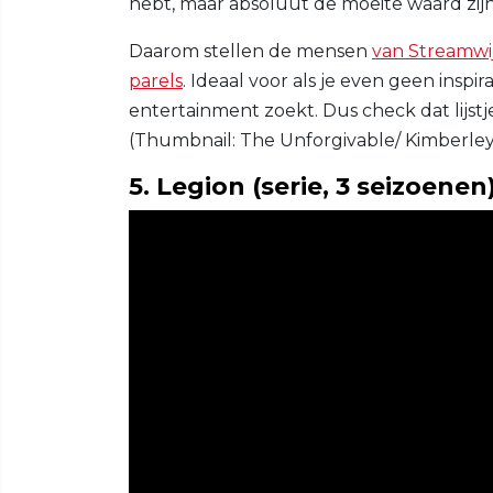
hebt, maar absoluut de moeite waard zijn
Daarom stellen de mensen
van Streamwi
parels
. Ideaal voor als je even geen insp
entertainment zoekt. Dus check dat lijstj
(Thumbnail: The Unforgivable/ Kimberle
5. Legion (serie, 3 seizoenen