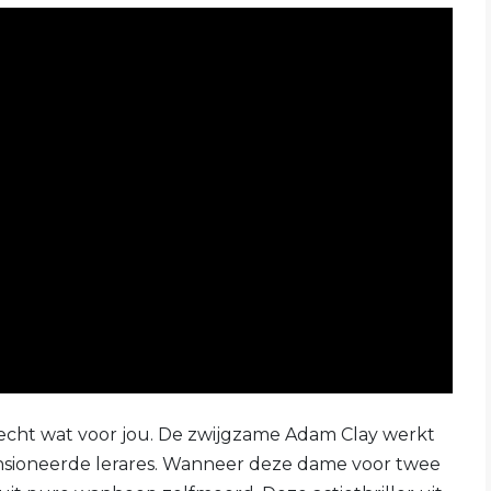
 echt wat voor jou. De zwijgzame Adam Clay werkt
nsioneerde lerares. Wanneer deze dame voor twee