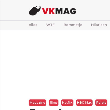
Alles
WTF
Bommetje
Hilarisch
Magazine
films
Netflix
HBO Max
Parels