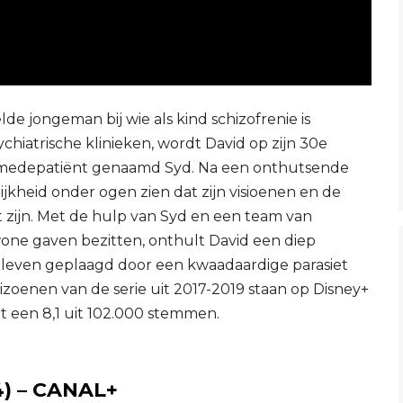
de jongeman bij wie als kind schizofrenie is
chiatrische klinieken, wordt David op zijn 30e
e medepatiënt genaamd Syd. Na een onthutsende
kheid onder ogen zien dat zijn visioenen en de
t zijn. Met de hulp van Syd en een team van
wone gaven bezitten, onthult David een diep
e leven geplaagd door een kwaadaardige parasiet
eizoenen van de serie uit 2017-2019 staan op Disney+
 een 8,1 uit 102.000 stemmen.
4) – CANAL+