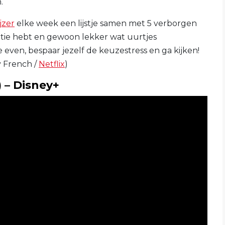
.
jzer
elke week een lijstje samen met 5 verborgen
iratie hebt en gewoon lekker wat uurtjes
e even, bespaar jezelf de keuzestress en ga kijken!
y French /
Netflix
)
) – Disney+