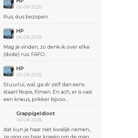
HP
06-08-2026
Rus, dus bezopen.
HP
06-08-2026
Mag je vinden, zo denk ik over elke
(dode) rus. FAFO.
HP
06-08-2026
Stuurlui, wal, ga dr zelf dan eens
staan! Nope, filmen. En ach, er is vast
een kneus, prikker bijvoo...
GrappigeIdioot
06-08-2026
dat kun je haar niet kwalijk nemen.,
ze ging op haar knieën om de man