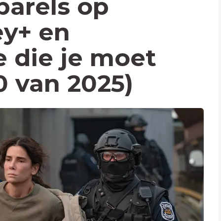
parels op
ey+ en
 die je moet
0 van 2025)