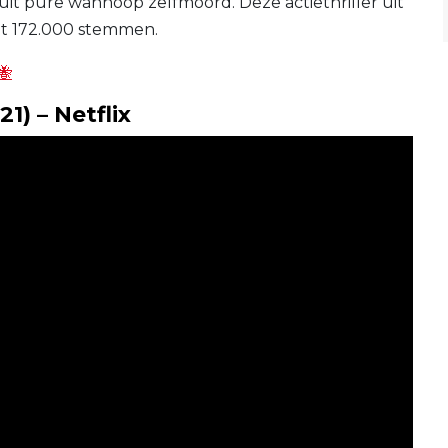
j uit pure wanhoop zelfmoord. Deze actiethriller uit
it 172.000 stemmen.
🐝
1) – Netflix