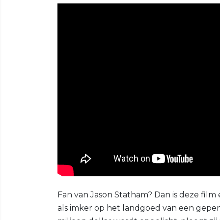
Fan van Jason Statham? Dan is deze film
als imker op het landgoed van een gepe