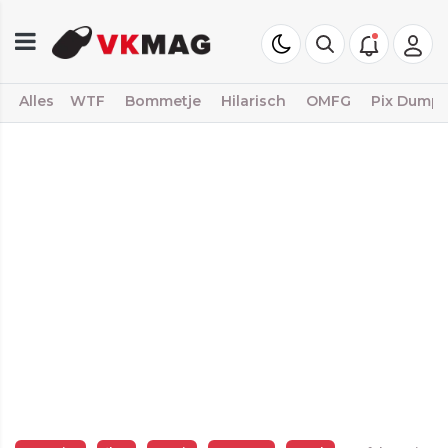
Alles
WTF
Bommetje
Hilarisch
OMFG
Pix Dump