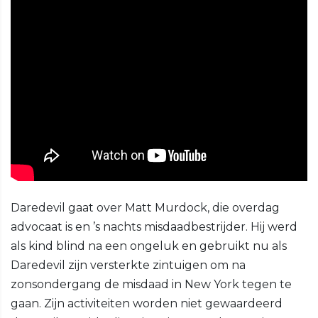
Daredevil gaat over Matt Murdock, die overdag
advocaat is en ’s nachts misdaadbestrijder. Hij werd
als kind blind na een ongeluk en gebruikt nu als
Daredevil zijn versterkte zintuigen om na
zonsondergang de misdaad in New York tegen te
gaan. Zijn activiteiten worden niet gewaardeerd