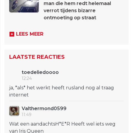
man die hem redt helemaal
verrot tijdens bizarre
ontmoeting op straat
LEES MEER
LAATSTE REACTIES
toedeliedoooo
12:24
ja, *als* het werkt heeft rusland nog al traag
internet
Valthermond0599
11:49
Wat een aandachtsH*E*R Heeft wel iets weg
van Iris Queen