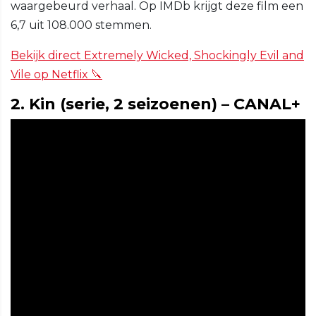
waargebeurd verhaal. Op IMDb krijgt deze film een
6,7 uit 108.000 stemmen.
Bekijk direct Extremely Wicked, Shockingly Evil and
Vile op Netflix 🔪
2. Kin (serie, 2 seizoenen) – CANAL+