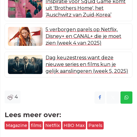
Inspiratie voor Squid Game komt
uit 'Brothers Home', het
‘Auschwitz van Zuid-Korea’
5 verborgen parels op Netflix,
Disney+ en CANAL+ die je moet
zien (week 4 van 2025)
Dag keuzestress want deze
nieuwe series en films kun je
gelijk aanslingeren (week 5, 2025)
4
Lees meer over:
Magazine
films
Netflix
HBO Max
Parels