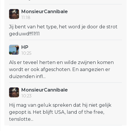
MonsieurCannibale
11:18
Jij bent van het type, het word je door de strot
geduwd!!!11!11
HP
10:25
Als er teveel herten en wilde zwijnen komen
wordt er ook afgeschoten. En aangezien er
duizenden infl...
MonsieurCannibale
10:23
Hij mag van geluk spreken dat hij niet gelijk
gepopt is. Het blijft USA, land of the free,
tenslotte...