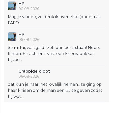
HP
06-08-2026
Mag je vinden, zo denk ik over elke (dode) rus.
FAFO.
HP
06-08-2026
Stuurlui, wal, ga dr zelf dan eens staan! Nope,
filmen. En ach, er is vast een kneus, prikker
bijvoo...
GrappigeIdioot
06-08-2026
dat kun je haar niet kwalijk nemen., ze ging op
haar knieën om de man een BJ te geven zodat
hij wat...