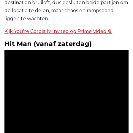
destination bruiloft, dus besluiten beide partijen om
de locatie te delen, maar chaos en rampspoed
liggen te wachten.
Kijk You're Cordially Invited op Prime Video 🍿
Hit Man (vanaf zaterdag)