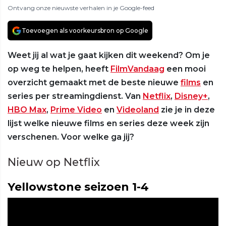
Ontvang onze nieuwste verhalen in je Google-feed
Toevoegen als voorkeursbron op Google
Weet jij al wat je gaat kijken dit weekend? Om je
op weg te helpen, heeft
FilmVandaag
een mooi
overzicht gemaakt met de beste nieuwe
films
en
series per streamingdienst. Van
Netflix
,
Disney+
,
HBO Max
,
Prime Video
en
Videoland
zie je in deze
lijst welke nieuwe films en series deze week zijn
verschenen. Voor welke ga jij?
Nieuw op Netflix
Yellowstone seizoen 1-4