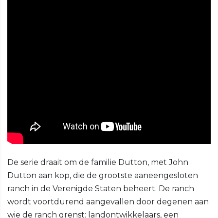
De serie draait om de familie Dutton, met John
Dutton aan kop, die de grootste aaneengesloten
ranch in de Verenigde Staten beheert. De ranch
wordt voortdurend aangevallen door degenen aan
wie de ranch grenst: landontwikkelaars, een