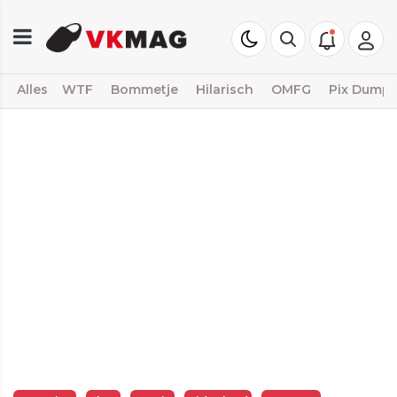
Alles
WTF
Bommetje
Hilarisch
OMFG
Pix Dump