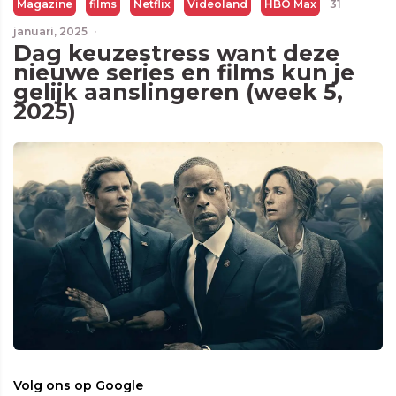
Magazine
films
Netflix
Videoland
HBO Max
31
januari, 2025
·
Dag keuzestress want deze
nieuwe series en films kun je
gelijk aanslingeren (week 5,
2025)
Volg ons op Google