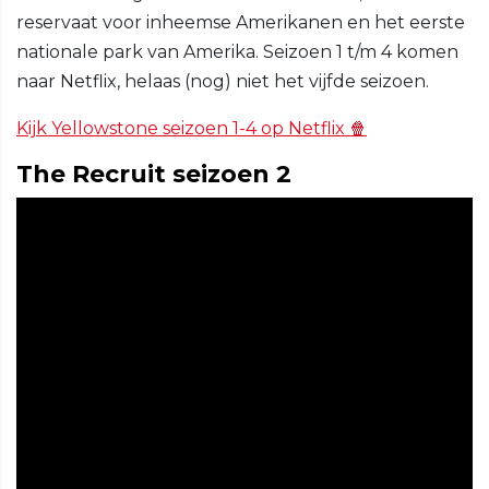
reservaat voor inheemse Amerikanen en het eerste
nationale park van Amerika. Seizoen 1 t/m 4 komen
naar Netflix, helaas (nog) niet het vijfde seizoen.
Kijk Yellowstone seizoen 1-4 op Netflix 🍿
The Recruit seizoen 2