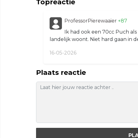
Topreactie
ProfessorPierewaaier
+87
Ik had ook een 70cc Puch als t
landelijk woont. Niet hard gaan in
16-05-2026
Plaats reactie
PLA