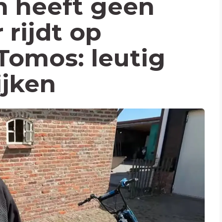
en heeft geen
 rijdt op
Tomos: leutig
ijken