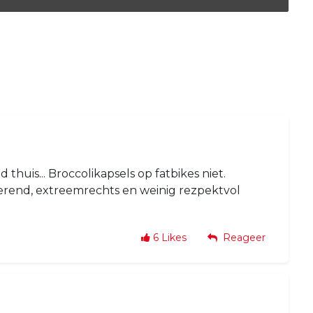
thuis... Broccolikapsels op fatbikes niet.
inerend, extreemrechts en weinig rezpektvol
6
Likes
Reageer