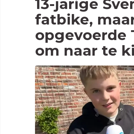
13-jarige Sv
fatbike, maar
opgevoerde 
om naar te k