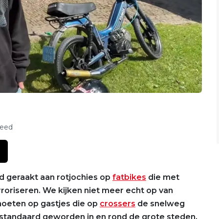
feed
 geraakt aan rotjochies op
fatbikes
die met
roriseren. We kijken niet meer echt op van
moeten op gastjes die op
crossers
de snelweg
e standaard geworden in en rond de grote steden.