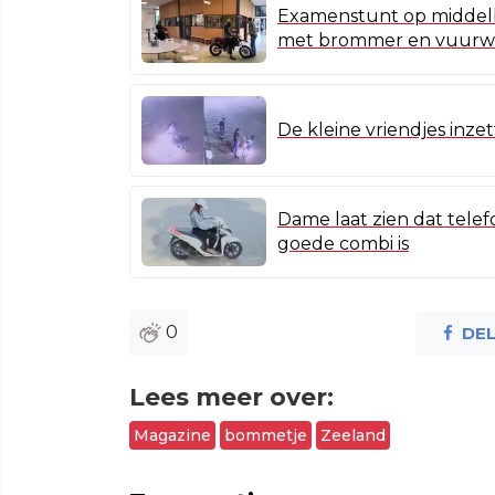
Examenstunt op middelba
met brommer en vuurw
De kleine vriendjes in
Dame laat zien dat telef
goede combi is
0
DE
Lees meer over:
Magazine
bommetje
Zeeland