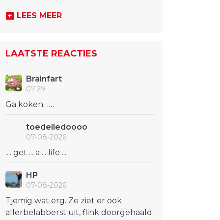
LEES MEER
LAATSTE REACTIES
Brainfart
07:29
Ga koken……
toedeliedoooo
07-08-2026
.... get ... a ... life ....
HP
07-08-2026
Tjemig wat erg. Ze ziet er ook
allerbelabberst uit, flink doorgehaald