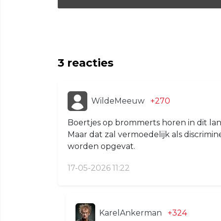
3
reacties
WildeMeeuw
+270
Boertjes op brommerts horen in dit land 
Maar dat zal vermoedelijk als discrim
worden opgevat.
17-05-2026 11:22
KarelAnkerman
+324