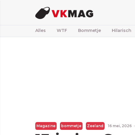
Alles
WTF
Bommetje
Hilarisch
Magazine
bommetje
Zeeland
16 mei, 2026
·