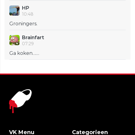
HP
10:48
Groningers.
Brainfart
07:29
Ga koken……
VK Menu
Categorieen