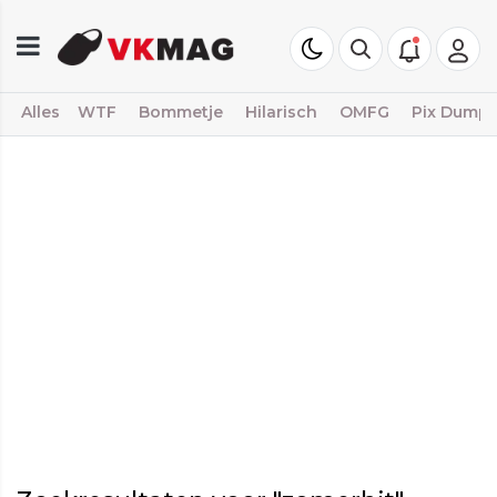
Alles
WTF
Bommetje
Hilarisch
OMFG
Pix Dump