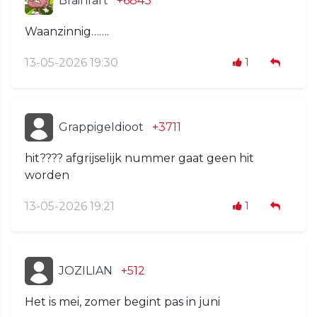
Brainfart
+6843
Waanzinnig…….
13-05-2026 19:30
1
GrappigeIdioot
+3711
hit???? afgrijselijk nummer gaat geen hit
worden
13-05-2026 19:21
1
JOZILIAN
+512
Het is mei, zomer begint pas in juni