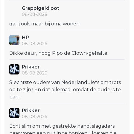
GrappigeIdioot
08-08-2026
ga jij ook maar bij oma wonen
HP
08-08-2026
Dikke deur, hoog Pipo de Clown-gehalte.
Prikker
08-08-2026
Slechtste ouders van Nederland... iets om trots
op te zijn ! En dat allemaal omdat de ouders te
ban...
Prikker
08-08-2026
Echt slim om met gestrekte hand, slagaders
naar voren een ruit in te bonken. Hoeven die