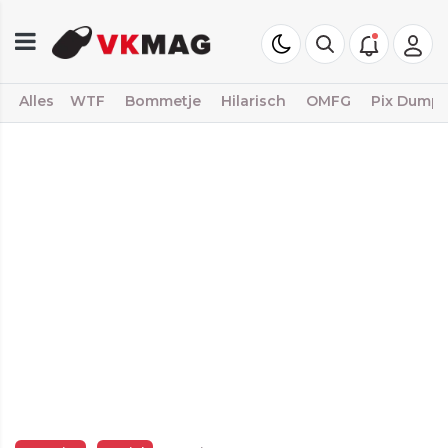
Alles
WTF
Bommetje
Hilarisch
OMFG
Pix Dump