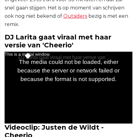
snel gaan stijgen. Het is op moment van schrijven
ook nog niet bekend of
Outsiders
bezig is met een
remix.
DJ Larita gaat viraal met haar
versie van 'Cheerio'
Videoclip: Justen de Wildt -
Cheerio