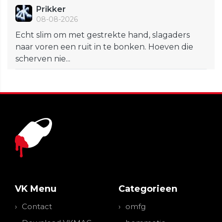
Prikker
08-08-2026
Echt slim om met gestrekte hand, slagaders
naar voren een ruit in te bonken. Hoeven die
scherven nie...
VK Menu
Categorieen
Contact
omfg