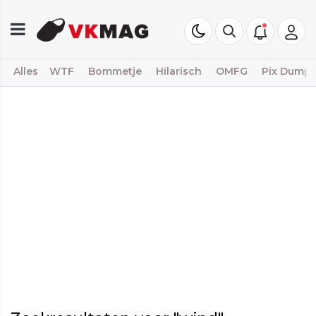
Alles
WTF
Bommetje
Hilarisch
OMFG
Pix Dump