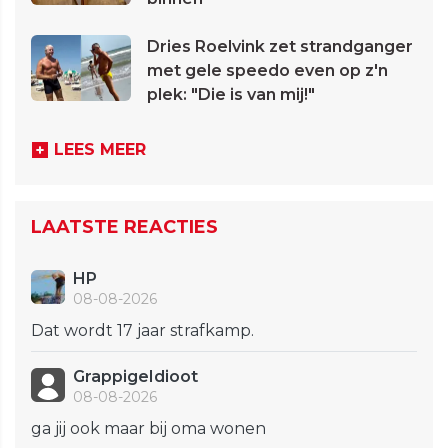
Dries Roelvink zet strandganger
met gele speedo even op z'n
plek: "Die is van mij!"
LEES MEER
LAATSTE REACTIES
HP
08-08-2026
Dat wordt 17 jaar strafkamp.
GrappigeIdioot
08-08-2026
ga jij ook maar bij oma wonen