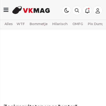
Alles
WTF
Bommetje
Hilarisch
OMFG
Pix Dump