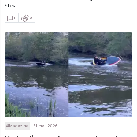
Stevie...
1
0
#Magazine
31 mei, 2026