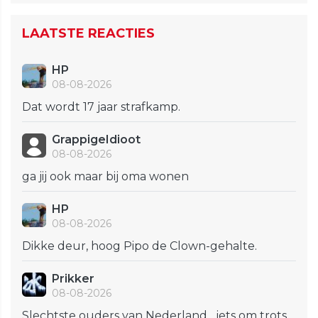
LAATSTE REACTIES
HP
08-08-2026
Dat wordt 17 jaar strafkamp.
GrappigeIdioot
08-08-2026
ga jij ook maar bij oma wonen
HP
08-08-2026
Dikke deur, hoog Pipo de Clown-gehalte.
Prikker
08-08-2026
Slechtste ouders van Nederland... iets om trots