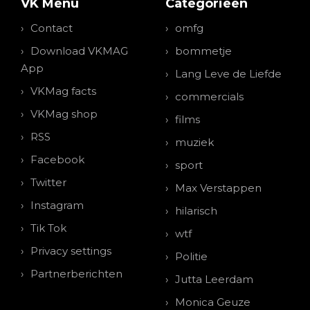
VK Menu
Categorieen
Contact
omfg
Download VKMAG
bommetje
App
Lang Leve de Liefde
VKMag facts
commercials
VKMag shop
films
RSS
muziek
Facebook
sport
Twitter
Max Verstappen
Instagram
hilarisch
Tik Tok
wtf
Privacy settings
Politie
Partnerberichten
Jutta Leerdam
Monica Geuze