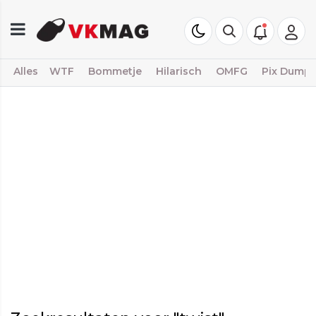
Alles
WTF
Bommetje
Hilarisch
OMFG
Pix Dump