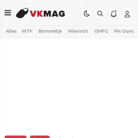
Alles
WTF
Bommetje
Hilarisch
OMFG
Pix Dump