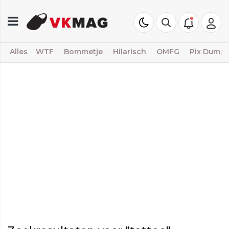
Alles
WTF
Bommetje
Hilarisch
OMFG
Pix Dump