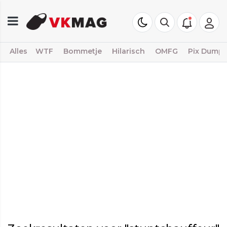
Alles
WTF
Bommetje
Hilarisch
OMFG
Pix Dump