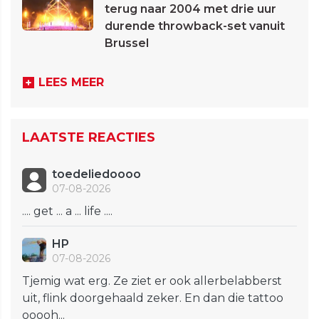
terug naar 2004 met drie uur
durende throwback-set vanuit
Brussel
LEES MEER
LAATSTE REACTIES
toedeliedoooo
07-08-2026
.... get ... a ... life ....
HP
07-08-2026
Tjemig wat erg. Ze ziet er ook allerbelabberst
uit, flink doorgehaald zeker. En dan die tattoo
ooooh...