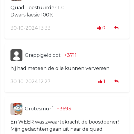
Quad - bestuurder 1-0.
Dwars laesie 100%
30-10-2024 13:33
0
GrappigeIdioot
+3711
hij had meteen de olie kunnen verversen
30-10-2024 12:27
1
Grotesmurf
+3693
En WEER was zwaartekracht de boosdoener!
Mijn gedachten gaan uit naar de quad.