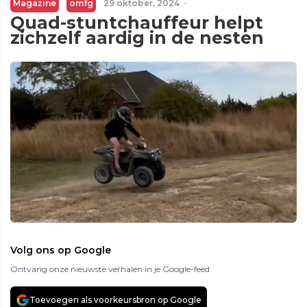
Magazine
omfg
29 oktober, 2024
·
Quad-stuntchauffeur helpt
zichzelf aardig in de nesten
Volg ons op Google
Ontvang onze nieuwste verhalen in je Google-feed
Toevoegen als voorkeursbron op Google