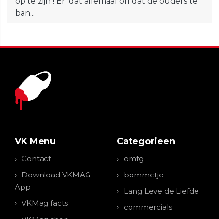
op te zijn ! En dat allemaal omdat de ouders te
ban...
VK Menu
Categorieen
Contact
omfg
Download VKMAG
bommetje
App
Lang Leve de Liefde
VKMag facts
commercials