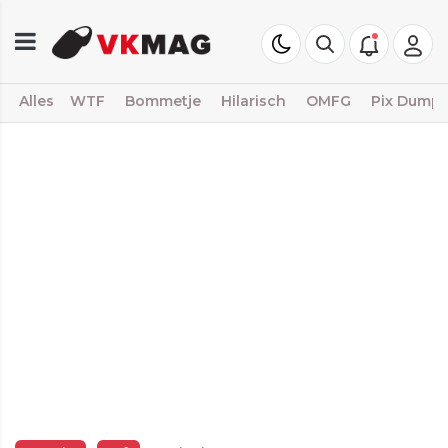
Alles
WTF
Bommetje
Hilarisch
OMFG
Pix Dump