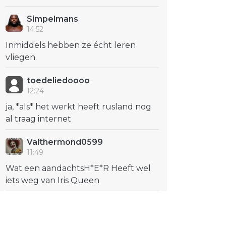
Simpelmans
14:52
Inmiddels hebben ze écht leren
vliegen.
toedeliedoooo
12:24
ja, *als* het werkt heeft rusland nog
al traag internet
Valthermond0599
11:49
Wat een aandachtsH*E*R Heeft wel
iets weg van Iris Queen