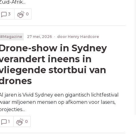
Zuid-Afrik...
3
0
#Magazine
27 mei, 2026
·
door
Henry Hardcore
Drone-show in Sydney
verandert ineens in
vliegende stortbui van
drones
Al jaren is Vivid Sydney een gigantisch lichtfestival
waar miljoenen mensen op afkomen voor lasers,
projecties...
1
0