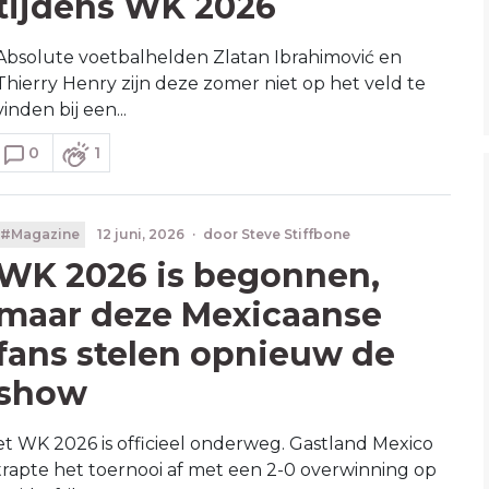
tijdens WK 2026
Absolute voetbalhelden Zlatan Ibrahimović en
Thierry Henry zijn deze zomer niet op het veld te
vinden bij een...
0
1
#Magazine
12 juni, 2026
·
door
Steve Stiffbone
WK 2026 is begonnen,
maar deze Mexicaanse
fans stelen opnieuw de
show
et WK 2026 is officieel onderweg. Gastland Mexico
trapte het toernooi af met een 2-0 overwinning op