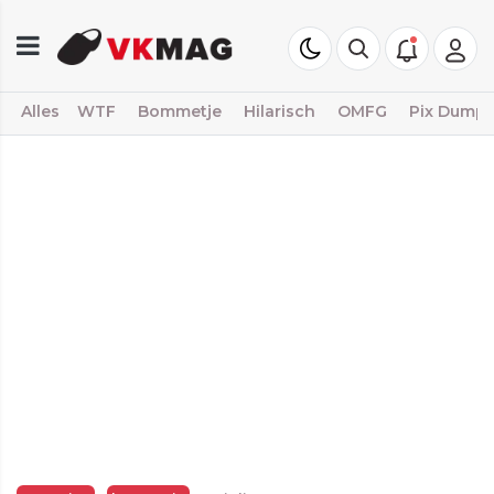
Alles
WTF
Bommetje
Hilarisch
OMFG
Pix Dump