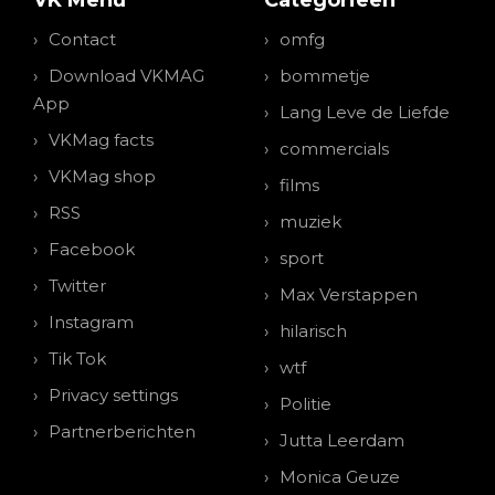
VK Menu
Categorieen
Contact
omfg
Download VKMAG
bommetje
App
Lang Leve de Liefde
VKMag facts
commercials
VKMag shop
films
RSS
muziek
Facebook
sport
Twitter
Max Verstappen
Instagram
hilarisch
Tik Tok
wtf
Privacy settings
Politie
Partnerberichten
Jutta Leerdam
Monica Geuze