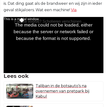
is. Dat ding gaat als de brandweer en wij zijn in ieder
geval stikjaloers. Wat een machine!
Via
.
Lees ook
Taliban in de botsauto’s na
overnemen van pretpark bij
Kabul