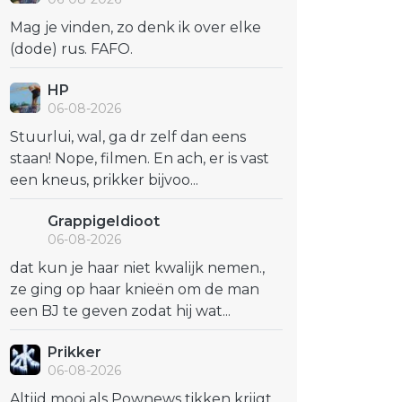
Mag je vinden, zo denk ik over elke
(dode) rus. FAFO.
HP
06-08-2026
Stuurlui, wal, ga dr zelf dan eens
staan! Nope, filmen. En ach, er is vast
een kneus, prikker bijvoo...
GrappigeIdioot
06-08-2026
dat kun je haar niet kwalijk nemen.,
ze ging op haar knieën om de man
een BJ te geven zodat hij wat...
Prikker
06-08-2026
Altijd mooi als Pownews tikken krijgt..