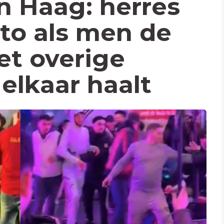
n Haag: herres
uto als men de
et overige
elkaar haalt