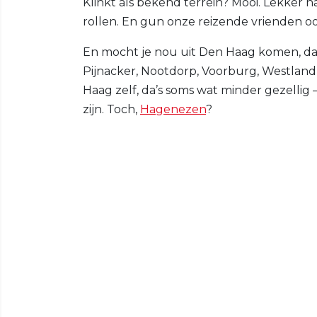
Klinkt als bekend terrein? Mooi. Lekker na
rollen. En gun onze reizende vrienden o
En mocht je nou uit Den Haag komen, dan
Pijnacker, Nootdorp, Voorburg, Westlan
Haag zelf, da’s soms wat minder gezellig —
zijn. Toch,
Hagenezen
?