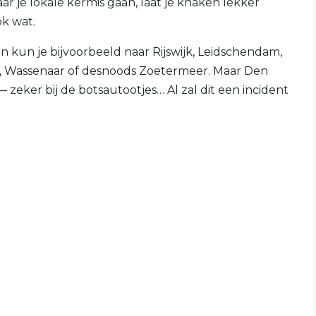
ar je lokale kermis gaan, laat je knaken lekker
ok wat.
 kun je bijvoorbeeld naar Rijswijk, Leidschendam,
d, Wassenaar of desnoods Zoetermeer. Maar Den
 zeker bij de botsautootjes… Al zal dit een incident