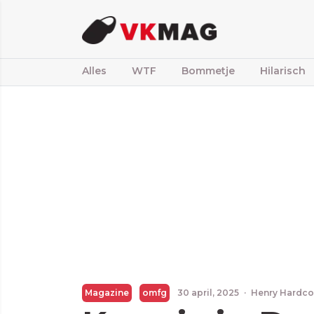
Alles
WTF
Bommetje
Hilarisch
Magazine
omfg
30 april, 2025
·
Henry Hardco