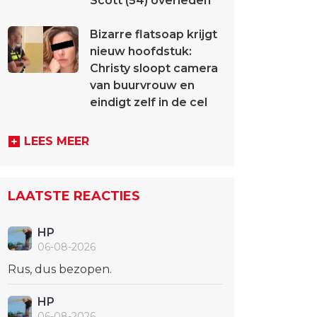
Scott (54) overleden
Bizarre flatsoap krijgt
nieuw hoofdstuk:
Christy sloopt camera
van buurvrouw en
eindigt zelf in de cel
LEES MEER
LAATSTE REACTIES
HP
06-08-2026
Rus, dus bezopen.
HP
06-08-2026