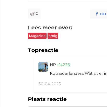
0
DE
Lees meer over:
Magazine
omfg
Topreactie
HP
+14226
Kutnederlanders. Wat zit er i
30-04-2025
Plaats reactie