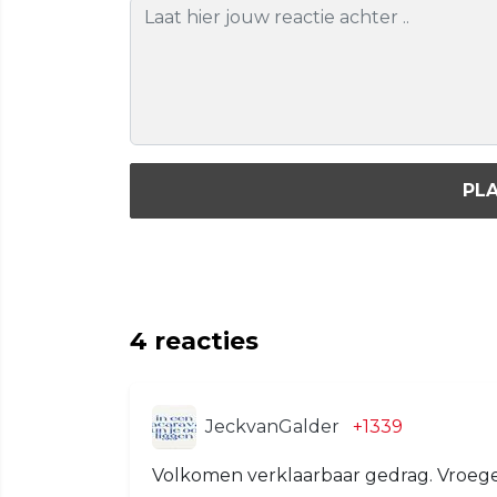
PLA
4
reacties
JeckvanGalder
+1339
Volkomen verklaarbaar gedrag. Vroeger 