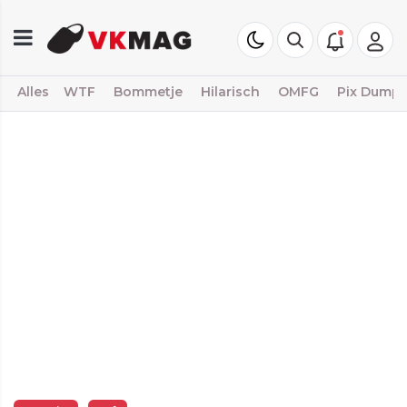
Alles
WTF
Bommetje
Hilarisch
OMFG
Pix Dump