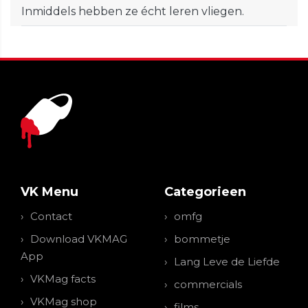
Inmiddels hebben ze écht leren vliegen.
VK Menu
Categorieen
Contact
omfg
Download VKMAG
bommetje
App
Lang Leve de Liefde
VKMag facts
commercials
VKMag shop
films