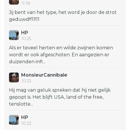
11:18
Jij bent van het type, het word je door de strot
geduwd!!!11!11
HP
10:25
Als er teveel herten en wilde zwijnen komen
wordt er ook afgeschoten. En aangezien er
duizenden infl...
MonsieurCannibale
10:23
Hij mag van geluk spreken dat hij niet gelijk
gepopt is. Het blijft USA, land of the free,
tenslotte...
HP
10:22