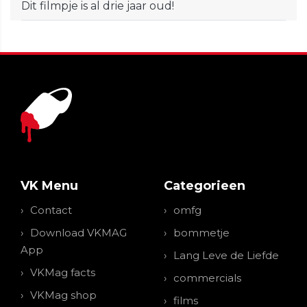
Dit filmpje is al drie jaar oud!
VK Menu
Categorieen
Contact
omfg
Download VKMAG
bommetje
App
Lang Leve de Liefde
VKMag facts
commercials
VKMag shop
films