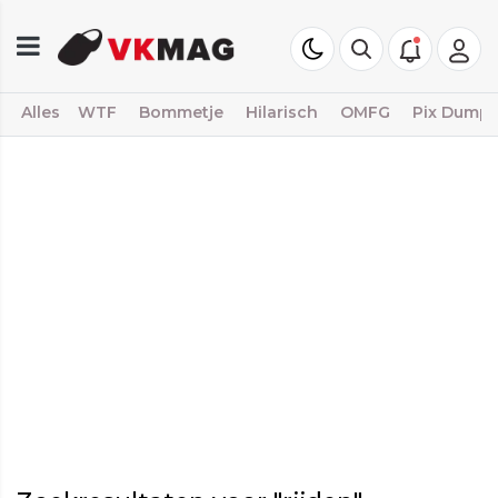
Alles
WTF
Bommetje
Hilarisch
OMFG
Pix Dump