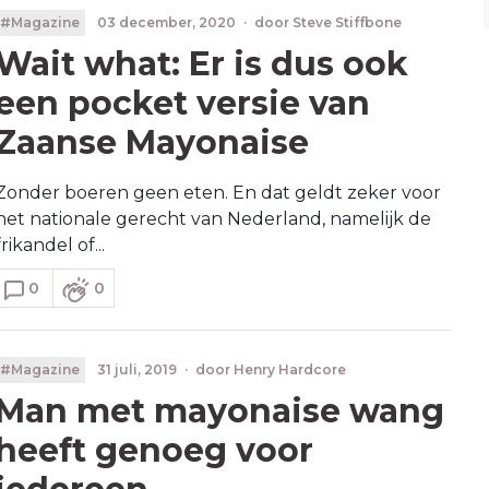
#Magazine
03 december, 2020
·
door
Steve Stiffbone
Wait what: Er is dus ook
een pocket versie van
Zaanse Mayonaise
Zonder boeren geen eten. En dat geldt zeker voor
het nationale gerecht van Nederland, namelijk de
frikandel of...
0
0
#Magazine
31 juli, 2019
·
door
Henry Hardcore
Man met mayonaise wang
heeft genoeg voor