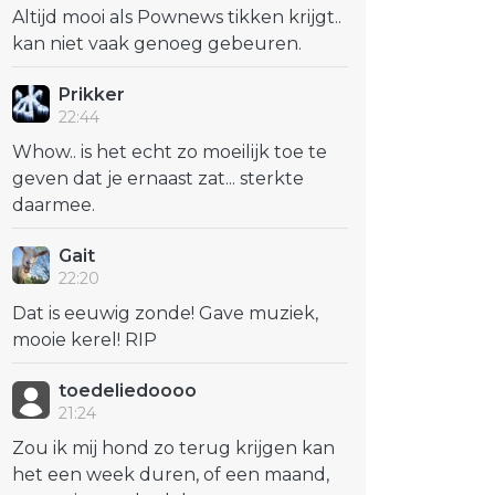
Altijd mooi als Pownews tikken krijgt..
kan niet vaak genoeg gebeuren.
Prikker
22:44
Whow.. is het echt zo moeilijk toe te
geven dat je ernaast zat... sterkte
daarmee.
Gait
22:20
Dat is eeuwig zonde! Gave muziek,
mooie kerel! RIP
toedeliedoooo
21:24
Zou ik mij hond zo terug krijgen kan
het een week duren, of een maand,