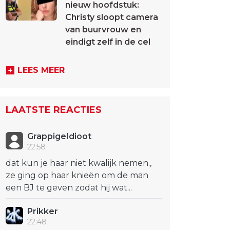
nieuw hoofdstuk:
Christy sloopt camera
van buurvrouw en
eindigt zelf in de cel
LEES MEER
LAATSTE REACTIES
GrappigeIdioot
22:58
dat kun je haar niet kwalijk nemen.,
ze ging op haar knieën om de man
een BJ te geven zodat hij wat...
Prikker
22:48