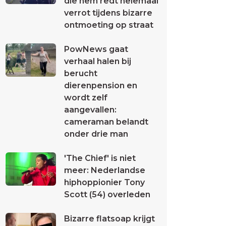
die hem redt helemaal
verrot tijdens bizarre
ontmoeting op straat
PowNews gaat
verhaal halen bij
berucht
dierenpension en
wordt zelf
aangevallen:
cameraman belandt
onder drie man
'The Chief' is niet
meer: Nederlandse
hiphoppionier Tony
Scott (54) overleden
Bizarre flatsoap krijgt