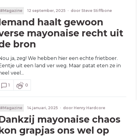
#Magazine
12 september, 2025
·
door
Steve Stiffbone
Iemand haalt gewoon
verse mayonaise recht uit
de bron
Nou ja, zeg! We hebben hier een echte frietboer.
Eentje uit een land ver weg. Maar patat eten ze in
heel veel...
1
0
#Magazine
14 januari, 2025
·
door
Henry Hardcore
Dankzij mayonaise chaos
kon grapjas ons wel op