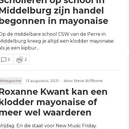
Scholieren op school in
Middelburg zijn handel
begonnen in mayonaise
Op de middelbare school CSW van de Perre in
Middelburg kreeg je altijd een klodder mayonaise
als je een kipbur...
2
2
#Magazine
13 augustus, 2021
·
door
Steve Stiffbone
Roxanne Kwant kan een
klodder mayonaise of
meer wel waarderen
Vrijdag. En die staat voor New Music Friday.