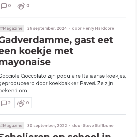
0
0
#Magazine
26 september, 2024
·
door
Henry Hardcore
Gadverdamme, gast eet
een koekje met
mayonaise
Gocciole Cioccolato zijn populaire Italiaanse koekjes,
geproduceerd door koekbakker Pavesi. Ze zijn
bekend om...
2
0
#Magazine
30 september, 2022
·
door
Steve Stiffbone