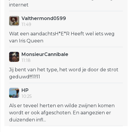
internet
Valthermond0599
11:49
Wat een aandachtsH*E*R Heeft wel iets weg
van Iris Queen
MonsieurCannibale
11:18
Jij bent van het type, het word je door de strot
geduwd!!!11!11
HP
10:25
Als er teveel herten en wilde zwijnen komen
wordt er ook afgeschoten. En aangezien er
duizenden infl...