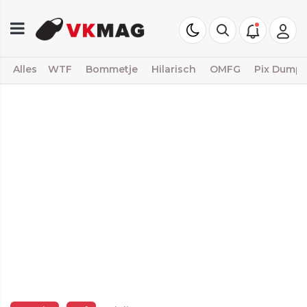
Alles
WTF
Bommetje
Hilarisch
OMFG
Pix Dump