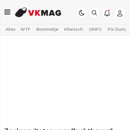
Alles
WTF
Bommetje
Hilarisch
OMFG
Pix Dump