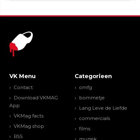
VK Menu
Categorieen
Contact
omfg
Download VKMAG
bommetje
App
Lang Leve de Liefde
VKMag facts
commercials
VKMag shop
films
RSS
muziek