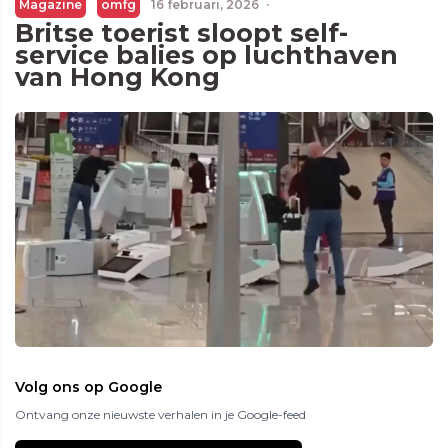
Magazine
omfg
16 februari, 2026
·
Britse toerist sloopt self-
service balies op luchthaven
van Hong Kong
Volg ons op Google
Ontvang onze nieuwste verhalen in je Google-feed