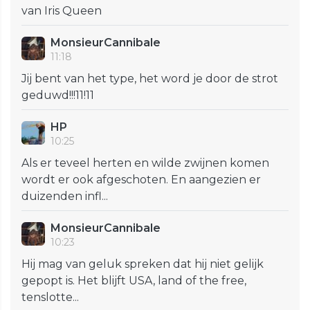
van Iris Queen
MonsieurCannibale
11:18
Jij bent van het type, het word je door de strot
geduwd!!!11!11
HP
10:25
Als er teveel herten en wilde zwijnen komen
wordt er ook afgeschoten. En aangezien er
duizenden infl...
MonsieurCannibale
10:23
Hij mag van geluk spreken dat hij niet gelijk
gepopt is. Het blijft USA, land of the free,
tenslotte...