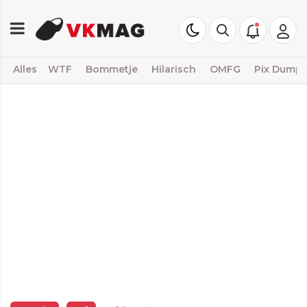
Alles
WTF
Bommetje
Hilarisch
OMFG
Pix Dump