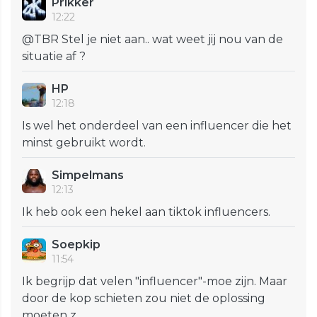
Prikker
12:22
@TBR Stel je niet aan.. wat weet jij nou van de
situatie af ?
HP
12:18
Is wel het onderdeel van een influencer die het
minst gebruikt wordt.
Simpelmans
12:13
Ik heb ook een hekel aan tiktok influencers.
Soepkip
11:54
Ik begrijp dat velen "influencer"-moe zijn. Maar
door de kop schieten zou niet de oplossing
moeten z...