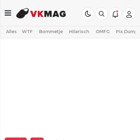
Alles
WTF
Bommetje
Hilarisch
OMFG
Pix Dump