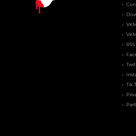
Con
Dow
VKM
VKM
RSS
Fac
Twit
Ins
Tik 
Priv
Par