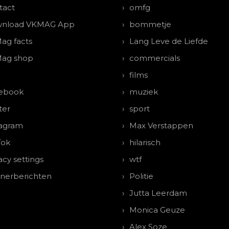
tact
omfg
nload VKMAG App
bommetje
ag facts
Lang Leve de Liefde
ag shop
commercials
films
ebook
muziek
ter
sport
tagram
Max Verstappen
Tok
hilarisch
acy settings
wtf
tnerberichten
Politie
Jutta Leerdam
Monica Geuze
Alex Soze