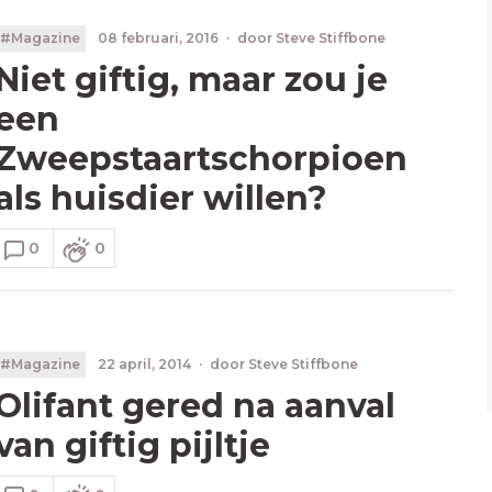
#Magazine
08 februari, 2016
·
door
Steve Stiffbone
Niet giftig, maar zou je
een
Zweepstaartschorpioen
als huisdier willen?
0
0
#Magazine
22 april, 2014
·
door
Steve Stiffbone
Olifant gered na aanval
van giftig pijltje