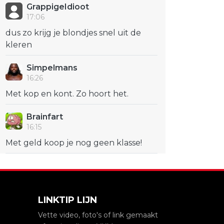
GrappigeIdioot
17:06
dus zo krijg je blondjes snel uit de
kleren
Simpelmans
16:26
Met kop en kont. Zo hoort het.
Brainfart
16:15
Met geld koop je nog geen klasse!
LINKTIP LIJN
Vette video, foto's of link gemaakt