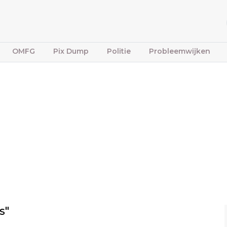
OMFG
Pix Dump
Politie
Probleemwijken
s"