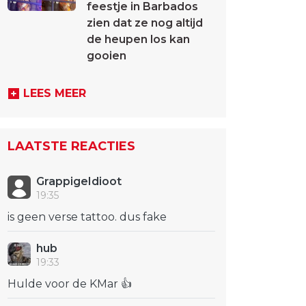
feestje in Barbados
zien dat ze nog altijd
de heupen los kan
gooien
LEES MEER
LAATSTE REACTIES
GrappigeIdioot
19:35
is geen verse tattoo. dus fake
hub
19:33
Hulde voor de KMar 👍