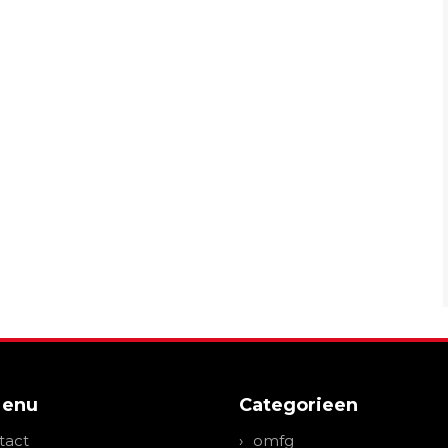
Menu
Categorieen
tact
omfg