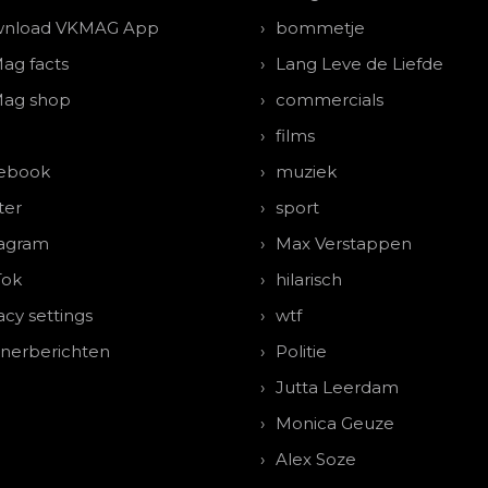
nload VKMAG App
bommetje
ag facts
Lang Leve de Liefde
ag shop
commercials
films
ebook
muziek
ter
sport
tagram
Max Verstappen
Tok
hilarisch
acy settings
wtf
tnerberichten
Politie
Jutta Leerdam
Monica Geuze
Alex Soze