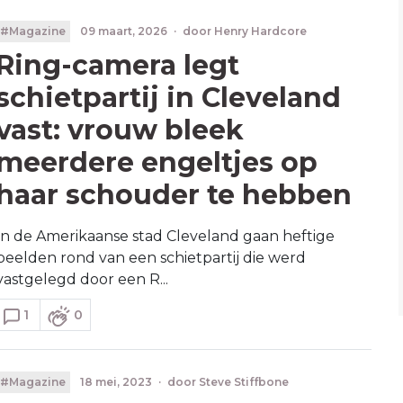
#Magazine
09 maart, 2026
·
door
Henry Hardcore
Ring-camera legt
schietpartij in Cleveland
vast: vrouw bleek
meerdere engeltjes op
haar schouder te hebben
In de Amerikaanse stad Cleveland gaan heftige
beelden rond van een schietpartij die werd
vastgelegd door een R...
1
0
#Magazine
18 mei, 2023
·
door
Steve Stiffbone