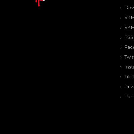
Dow
VKM
VKM
RSS
Fac
Twit
Ins
Tik 
Priv
Par