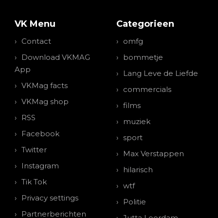
VK Menu
Categorieen
Contact
omfg
Download VKMAG
bommetje
App
Lang Leve de Liefde
VKMag facts
commercials
VKMag shop
films
RSS
muziek
Facebook
sport
Twitter
Max Verstappen
Instagram
hilarisch
Tik Tok
wtf
Privacy settings
Politie
Partnerberichten
Jutta Leerdam