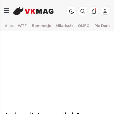
Alles
WTF
Bommetje
Hilarisch
OMFG
Pix Dump