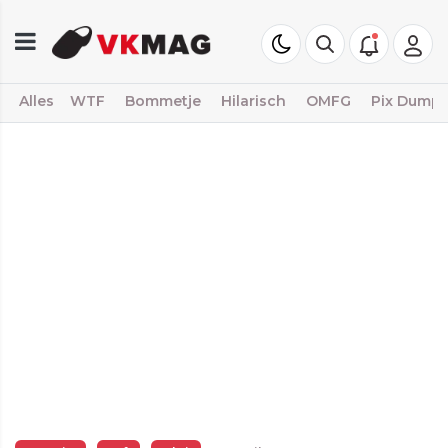
Alles
WTF
Bommetje
Hilarisch
OMFG
Pix Dump