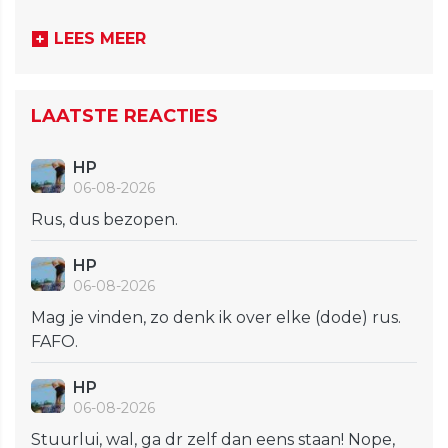
LEES MEER
LAATSTE REACTIES
HP
06-08-2026
Rus, dus bezopen.
HP
06-08-2026
Mag je vinden, zo denk ik over elke (dode) rus.
FAFO.
HP
06-08-2026
Stuurlui, wal, ga dr zelf dan eens staan! Nope,