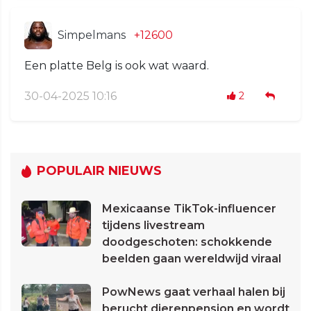
Simpelmans
+12600
Een platte Belg is ook wat waard.
30-04-2025 10:16
2
POPULAIR NIEUWS
Mexicaanse TikTok-influencer
tijdens livestream
doodgeschoten: schokkende
beelden gaan wereldwijd viraal
PowNews gaat verhaal halen bij
berucht dierenpension en wordt