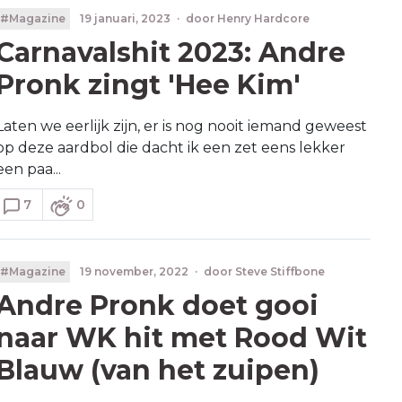
#Magazine
19 januari, 2023
·
door
Henry Hardcore
Carnavalshit 2023: Andre
Pronk zingt 'Hee Kim'
Laten we eerlijk zijn, er is nog nooit iemand geweest
op deze aardbol die dacht ik een zet eens lekker
een paa...
7
0
#Magazine
19 november, 2022
·
door
Steve Stiffbone
Andre Pronk doet gooi
naar WK hit met Rood Wit
Blauw (van het zuipen)