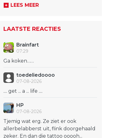
LEES MEER
LAATSTE REACTIES
Brainfart
07:29
Ga koken……
toedeliedoooo
07-08-2026
.... get ... a ... life ....
HP
07-08-2026
Tjemig wat erg. Ze ziet er ook
allerbelabberst uit, flink doorgehaald
zeker. En dan die tattoo ooooh...