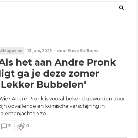
#Magazine
13 juni, 2025
·
door
Steve Stiffbone
Als het aan Andre Pronk
ligt ga je deze zomer
'Lekker Bubbelen'
Wie? André Pronk is vooral bekend geworden door
zijn opvallende en komische verschijning in
talentenjachten zo...
3
0