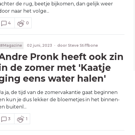
achter de rug, beetje bijkomen, dan gelijk weer
door naar het volge...
4
0
#Magazine
02 juni, 2023
·
door
Steve Stiffbone
Andre Pronk heeft ook zin
in de zomer met 'Kaatje
ging eens water halen'
Ja ja, de tijd van de zomervakantie gaat beginnen
en kun je dus lekker de bloemetjes in het binnen-
en buitenl...
3
1