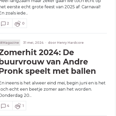
Heel langzaam maar zeker gaan we toch echt op
het eerste echt grote feest van 2025 af: Carnaval!
En zoals iede...
2
0
#Magazine
31 mei, 2024
·
door
Henry Hardcore
Zomerhit 2024: De
buurvrouw van Andre
Pronk speelt met ballen
En ineens is het alweer eind mei, begin juni en is het
toch echt een beetje zomer aan het worden.
Donderdag 20...
4
1