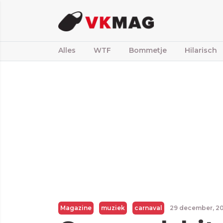
Alles
WTF
Bommetje
Hilarisch
Magazine
muziek
carnaval
29 december, 2