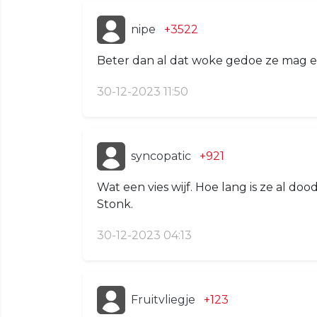
nipe
+3522
Beter dan al dat woke gedoe ze mag er
30-12-2023 11:50
syncopatic
+921
Wat een vies wijf. Hoe lang is ze al d
Stonk.
30-12-2023 04:13
Fruitvliegje
+123