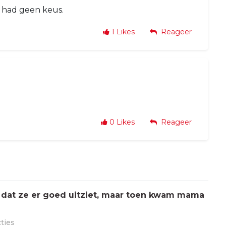
k had geen keus.
1
Likes
Reageer
0
Likes
Reageer
 dat ze er goed uitziet, maar toen kwam mama
cties