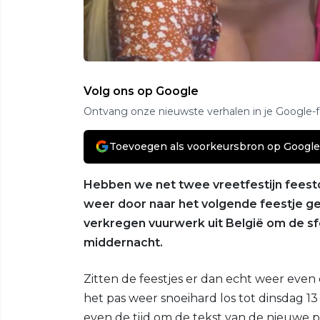
Volg ons op Google
Ontvang onze nieuwste verhalen in je Google-
Toevoegen als voorkeursbron op Google
Hebben we net twee vreetfestijn feestd
weer door naar het volgende feestje ge
verkregen vuurwerk uit België om de sfee
middernacht.
Zitten de feestjes er dan echt weer even 
het pas weer snoeihard los tot dinsdag 1
even de tijd om de tekst van de nieuwe