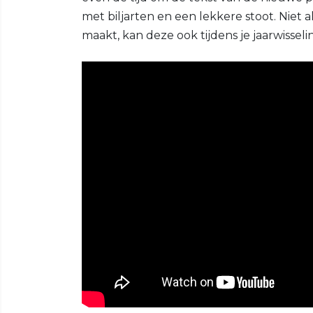
met biljarten en een lekkere stoot. Niet a
maakt, kan deze ook tijdens je jaarwisseli