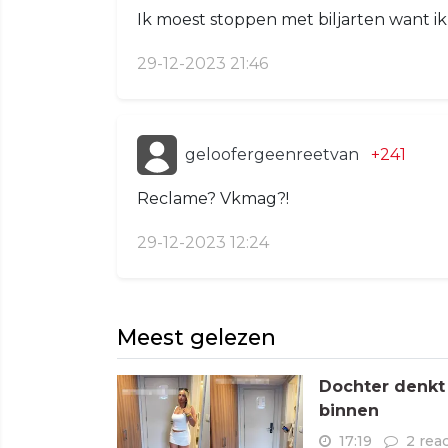
Ik moest stoppen met biljarten want i
29-12-2023 21:46
geloofergeenreetvan
+241
Reclame? Vkmag?!
29-12-2023 12:24
Meest gelezen
Dochter denkt
binnen
17:19
2 rea