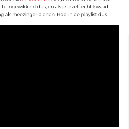
l te ingewikkeld dus, en als je jezelf echt kwaad
ng als meezinger dienen. Hop, in de playlist dus.