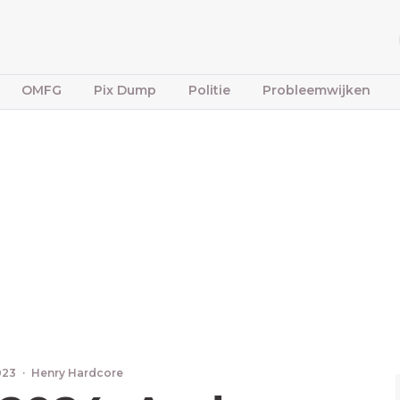
OMFG
Pix Dump
Politie
Probleemwijken
023
·
Henry Hardcore