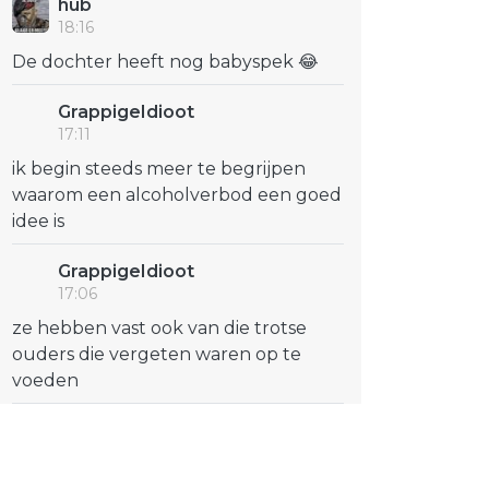
hub
18:16
De dochter heeft nog babyspek 😂
GrappigeIdioot
17:11
ik begin steeds meer te begrijpen
waarom een alcoholverbod een goed
idee is
GrappigeIdioot
17:06
ze hebben vast ook van die trotse
ouders die vergeten waren op te
voeden