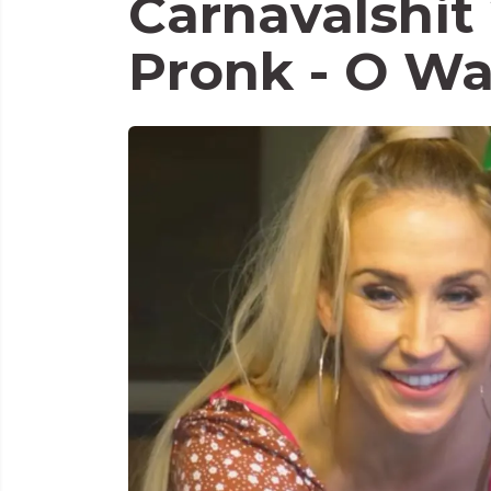
Carnavalshit
Pronk - O Wa