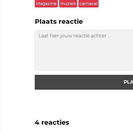
Magazine
muziek
carnaval
Plaats reactie
PLA
4
reacties