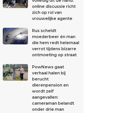
volledig uit de hand:
online discussie richt
zich op rol van
vrouwelijke agente
Rus scheldt
moederbeer én man
die hem redt helemaal
verrot tijdens bizarre
ontmoeting op straat
PowNews gaat
verhaal halen bij
berucht
dierenpension en
wordt zelf
aangevallen:
cameraman belandt
onder drie man