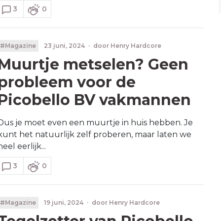
3
0
#Magazine
23 juni, 2024
·
door
Henry Hardcore
Muurtje metselen? Geen
probleem voor de
Picobello BV vakmannen
Dus je moet even een muurtje in huis hebben. Je
kunt het natuurlijk zelf proberen, maar laten we
heel eerlijk...
3
0
#Magazine
19 juni, 2024
·
door
Henry Hardcore