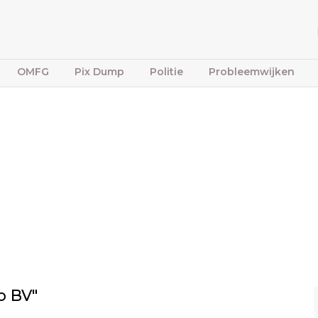
OMFG
Pix Dump
Politie
Probleemwijken
o BV"