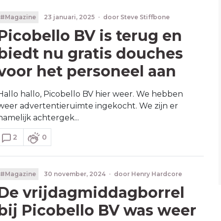
#Magazine
23 januari, 2025
·
door
Steve Stiffbone
Picobello BV is terug en
biedt nu gratis douches
voor het personeel aan
Hallo hallo, Picobello BV hier weer. We hebben
weer advertentieruimte ingekocht. We zijn er
namelijk achtergek...
2
0
#Magazine
30 november, 2024
·
door
Henry Hardcore
De vrijdagmiddagborrel
bij Picobello BV was weer