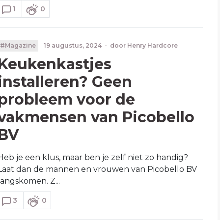
1
0
#Magazine
19 augustus, 2024
·
door
Henry Hardcore
Keukenkastjes
installeren? Geen
probleem voor de
vakmensen van Picobello
BV
Heb je een klus, maar ben je zelf niet zo handig?
Laat dan de mannen en vrouwen van Picobello BV
langskomen. Z...
3
0