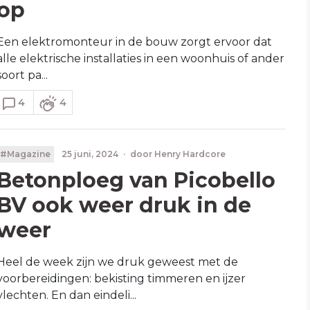
op
Een elektromonteur in de bouw zorgt ervoor dat
alle elektrische installaties in een woonhuis of ander
soort pa...
4
4
#Magazine
25 juni, 2024
·
door
Henry Hardcore
Betonploeg van Picobello
BV ook weer druk in de
weer
Heel de week zijn we druk geweest met de
voorbereidingen: bekisting timmeren en ijzer
vlechten. En dan eindeli...