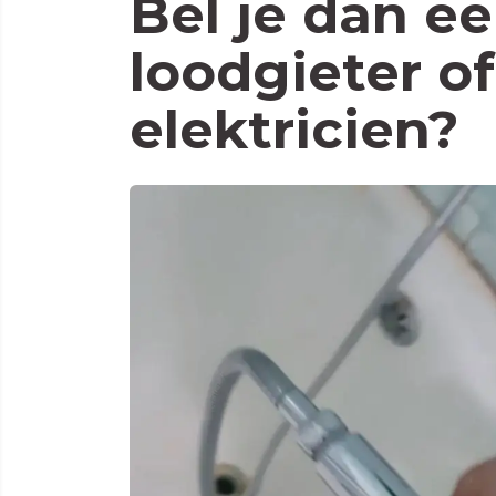
Bel je dan e
loodgieter o
elektricien?