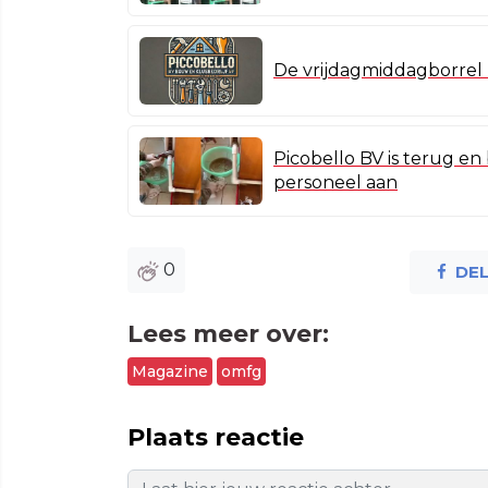
De vrijdagmiddagborrel b
Picobello BV is terug en
personeel aan
0
DE
Lees meer over:
Magazine
omfg
Plaats reactie