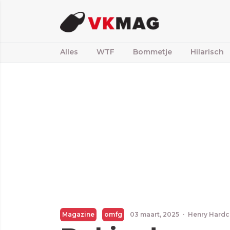
Alles
WTF
Bommetje
Hilarisch
Magazine
omfg
03 maart, 2025
·
Henry Hardc