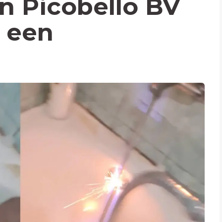
en Picobello BV
f een