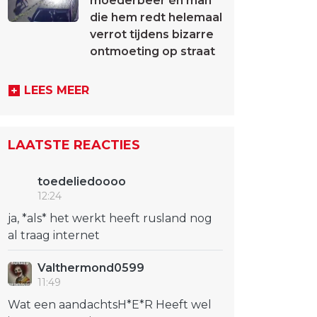
moederbeer én man
die hem redt helemaal
verrot tijdens bizarre
ontmoeting op straat
LEES MEER
LAATSTE REACTIES
toedeliedoooo
12:24
ja, *als* het werkt heeft rusland nog
al traag internet
Valthermond0599
11:49
Wat een aandachtsH*E*R Heeft wel