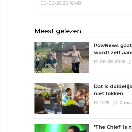
03-03-2025 10:48
Meest gelezen
PowNews gaat 
wordt zelf aa
06-08-2026
Dat is duideli
niet fokken
11:29
0 rea
'The Chief' is