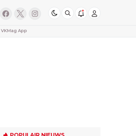
VKMag App
POPULAIR NIEUWS