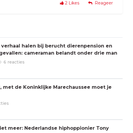
2
Likes
Reageer
verhaal halen bij berucht dierenpension en
ngevallen: cameraman belandt onder drie man
6 reacties
jk, met de Koninklijke Marechaussee moet je
cties
 niet meer: Nederlandse hiphoppionier Tony