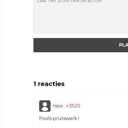
PLA
1
reacties
nipe
+3520
Pools prutswerk !