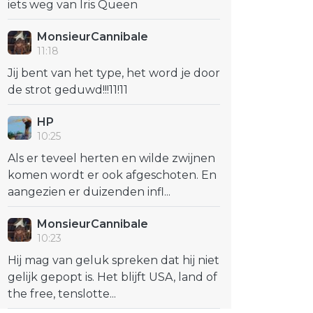
iets weg van Iris Queen
MonsieurCannibale
11:18
Jij bent van het type, het word je door
de strot geduwd!!!11!11
HP
10:25
Als er teveel herten en wilde zwijnen
komen wordt er ook afgeschoten. En
aangezien er duizenden infl...
MonsieurCannibale
10:23
Hij mag van geluk spreken dat hij niet
gelijk gepopt is. Het blijft USA, land of
the free, tenslotte...